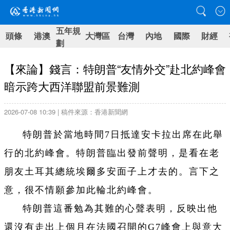
五年規
頭條
港澳
大灣區
台灣
內地
國際
財經
劃
【來論】錢言：特朗普“友情外交”赴北約峰會
暗示跨大西洋聯盟前景難測
2026-07-08 10:39 | 稿件來源：香港新聞網
特朗普於當地時間7日抵達安卡拉出席在此舉
行的北約峰會。特朗普臨出發前聲明，是看在老
朋友土耳其總統埃爾多安面子上才去的。言下之
意，很不情願參加此輪北約峰會。
特朗普這番勉為其難的心聲表明，反映出他
還沒有走出上個月在法國召開的G7峰會上與意大