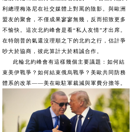
利總理梅洛尼在社交媒體上對罵的陰影。與歐洲
盟友的聚會，不僅成果寥寥無幾，反而招致更多
不愉快。這次北約峰會是看“私人友情”才出席。
在特朗普的氣還沒理順之下的北約之行，估計爭
吵大於協商，彼此算計大於精誠合作。
此輪北約峰會有這樣幾個主要議題：如何結
束美伊戰爭？如何結束俄烏戰爭？美歐共同防務
體系的改革——美在歐駐軍裁減與軍費分擔等。