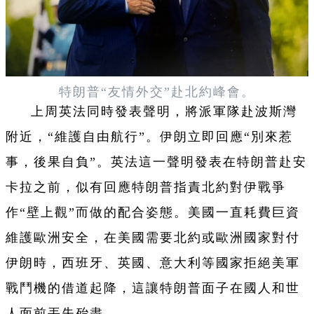
特朗普“友情外交”赴北約峰會。
上周英法同時發表聲明，將派軍隊赴波斯灣
附近，“維護自由航行”。伊朗立即回應“別來惹
事，後果自負”。英法這一聲明發表在特朗普赴安
卡拉之前，似有回應特朗普指責北約對伊戰爭
作“壁上觀”而做的配合姿態。美國一直耗費巨資
維護歐洲安全，在美國需要北約或歐洲國家對付
伊朗時，西班牙、英國、意大利等國家拒絕美軍
戰鬥機的借道起降，這讓特朗普面子在國人和世
人面前丟失殆盡。