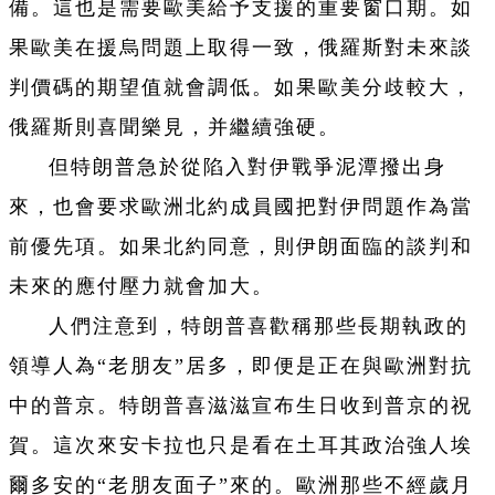
備。這也是需要歐美給予支援的重要窗口期。如
果歐美在援烏問題上取得一致，俄羅斯對未來談
判價碼的期望值就會調低。如果歐美分歧較大，
俄羅斯則喜聞樂見，并繼續強硬。
但特朗普急於從陷入對伊戰爭泥潭撥出身
來，也會要求歐洲北約成員國把對伊問題作為當
前優先項。如果北約同意，則伊朗面臨的談判和
未來的應付壓力就會加大。
人們注意到，特朗普喜歡稱那些長期執政的
領導人為“老朋友”居多，即便是正在與歐洲對抗
中的普京。特朗普喜滋滋宣布生日收到普京的祝
賀。這次來安卡拉也只是看在土耳其政治強人埃
爾多安的“老朋友面子”來的。歐洲那些不經歲月