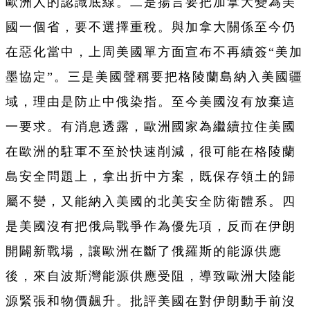
歐洲人的認識底線。二是揚言要把加拿大變為美
國一個省，要不選擇重稅。與加拿大關係至今仍
在惡化當中，上周美國單方面宣布不再續簽“美加
墨協定”。三是美國聲稱要把格陵蘭島納入美國疆
域，理由是防止中俄染指。至今美國沒有放棄這
一要求。有消息透露，歐洲國家為繼續拉住美國
在歐洲的駐軍不至於快速削減，很可能在格陵蘭
島安全問題上，拿出折中方案，既保存領土的歸
屬不變，又能納入美國的北美安全防衛體系。四
是美國沒有把俄烏戰爭作為優先項，反而在伊朗
開闢新戰場，讓歐洲在斷了俄羅斯的能源供應
後，來自波斯灣能源供應受阻，導致歐洲大陸能
源緊張和物價飆升。批評美國在對伊朗動手前沒