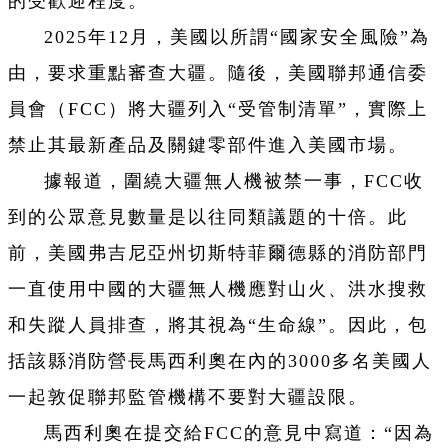
的受歡迎程度。
2025年12月，美國以所謂“國家安全風險”為
由，要求重點審查大疆。隨後，美國聯邦通信委
員會（FCC）將大疆列入“受管制清單”，實際上
禁止其最新產品及關鍵零部件進入美國市場。
據報道，圍繞大疆無人機被禁一事，FCC收
到的公眾意見數量是以往同類議題的十倍。此
前，美國弗吉尼亞州切斯特菲爾德縣的消防部門
一直使用中國的大疆無人機應對山火、洪水搜救
和失蹤人員排查，將其視為“生命線”。因此，包
括該縣消防營長馬西利奧在內的3000多名美國人
一起敦促聯邦監管機構不要對大疆設限。
馬西利奧在提交給FCC的意見中寫道：“因為