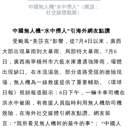
中國無人機“水中撈人”（圖源：
社交媒體截圖）
中國無人機“水中撈人”引海外網友點讚
受颱風“美莎克”影響，從7月4日以來，廣西
大部出現暴雨到大暴雨、局部特大暴雨。7月6
日，廣西南寧橫州市六藍水庫遭遇強降雨，壩體
出現缺口。在水流湍急、部分道路受阻的搶險現
場，無人機為一線救援提供了重要輔助。《環球
日報》視頻報道顯示：6日下午，一輛卡車司機在
洪水中被困，有救援人員臨時利用無人機助司機
脫險，在海外社交媒體引網友點讚。網友留
言：“我所看見無人機幹的最牛的事”； “中國人