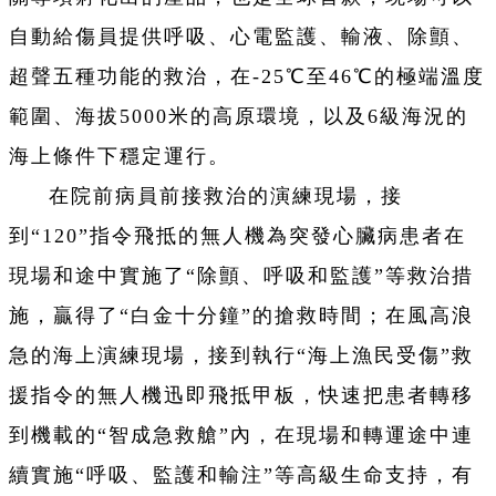
自動給傷員提供呼吸、心電監護、輸液、除顫、
超聲五種功能的救治，在-25℃至46℃的極端溫度
範圍、海拔5000米的高原環境，以及6級海況的
海上條件下穩定運行。
在院前病員前接救治的演練現場，接
到“120”指令飛抵的無人機為突發心臟病患者在
現場和途中實施了“除顫、呼吸和監護”等救治措
施，贏得了“白金十分鐘”的搶救時間；在風高浪
急的海上演練現場，接到執行“海上漁民受傷”救
援指令的無人機迅即飛抵甲板，快速把患者轉移
到機載的“智成急救艙”內，在現場和轉運途中連
續實施“呼吸、監護和輸注”等高級生命支持，有