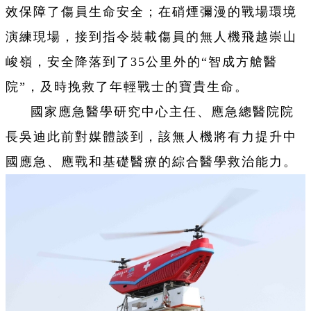
效保障了傷員生命安全；在硝煙彌漫的戰場環境
演練現場，接到指令裝載傷員的無人機飛越崇山
峻嶺，安全降落到了35公里外的“智成方艙醫
院”，及時挽救了年輕戰士的寶貴生命。
國家應急醫學研究中心主任、應急總醫院院
長吳迪此前對媒體談到，該無人機將有力提升中
國應急、應戰和基礎醫療的綜合醫學救治能力。