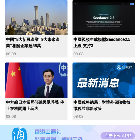
中國“8大新興產業+9大未來產
中國視頻生成模型Seedance2.5
業”相關企業超56萬
上線 支持3
08-08
08-08
中方籲日本當局傾聽民眾呼聲 停
中國稅務總局：對境外保險收益
止在核問題上玩火
徵稅並非新政策
08-08
08-08