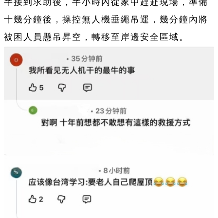
半接到求助後，半小時內從家中趕赴現場，準備
十幾分鐘後，操控無人機垂繩吊運，幾分鐘內將
被困人員懸吊昇空，轉移至岸邊安全區域。