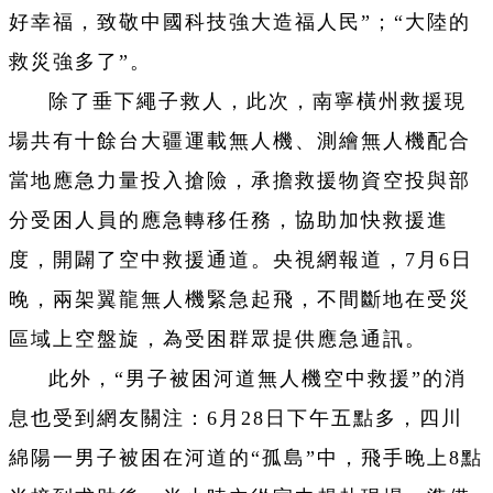
好幸福，致敬中國科技強大造福人民”；“大陸的
救災強多了”。
除了垂下繩子救人，此次，南寧橫州救援現
場共有十餘台大疆運載無人機、測繪無人機配合
當地應急力量投入搶險，承擔救援物資空投與部
分受困人員的應急轉移任務，協助加快救援進
度，開闢了空中救援通道。央視網報道，7月6日
晚，兩架翼龍無人機緊急起飛，不間斷地在受災
區域上空盤旋，為受困群眾提供應急通訊。
此外，“男子被困河道無人機空中救援”的消
息也受到網友關注：6月28日下午五點多，四川
綿陽一男子被困在河道的“孤島”中，飛手晚上8點