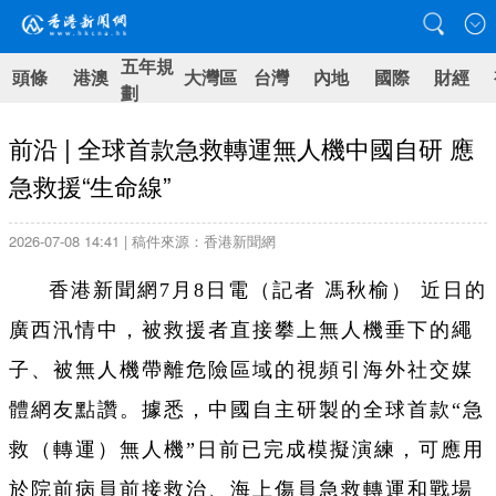
五年規
頭條
港澳
大灣區
台灣
內地
國際
財經
劃
前沿 | 全球首款急救轉運無人機中國自研 應
急救援“生命線”
2026-07-08 14:41 | 稿件來源：香港新聞網
香港新聞網7月8日電（記者 馮秋榆） 近日的
廣西汛情中，被救援者直接攀上無人機垂下的繩
子、被無人機帶離危險區域的視頻引海外社交媒
體網友點讚。據悉，中國自主研製的全球首款“急
救（轉運）無人機”日前已完成模擬演練，可應用
於院前病員前接救治、海上傷員急救轉運和戰場