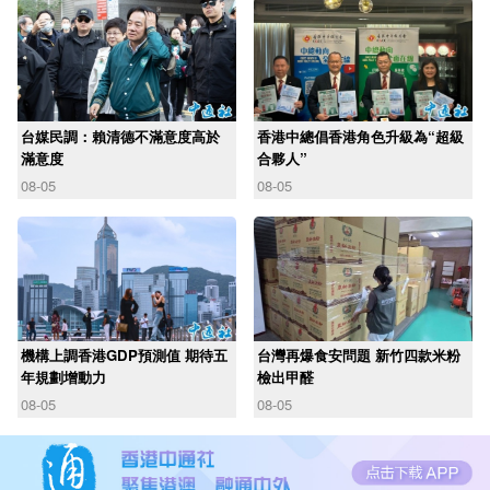
台媒民調：賴清德不滿意度高於
香港中總倡香港角色升級為“超級
滿意度
合夥人”
08-05
08-05
機構上調香港GDP預測值 期待五
台灣再爆食安問題 新竹四款米粉
年規劃增動力
檢出甲醛
08-05
08-05