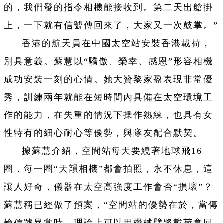
的，我們發的指令相機能接收到。第二天出艙掛
上，一下就有信號傳回來了，大家又一次鼓掌。”
香港的航天員在中國太空站安裝香港載荷，
別具意義。蘇慧以“驕傲、榮幸、感恩”形容相機
成功安裝一刻的心情。她大贊黎家盈表現非常優
秀，訓練兩年就能在短時間內具備在太空環境工
作的能力，在失重的情況下操作熟練，也具有女
性特有的細心耐心等優勢，與隊友配合默契。
據蘇慧介紹，空間站每天要繞著地球飛16
圈，每一圈“天韻相機”都會拍照，永不休息，這
讓人好奇，儀器在太空高強度工作會否“損壞”？
蘇慧稱已經做了預案，“空間站的優勢在於，當傳
輸信號異常時，理論上可以用機械臂將載荷拿回