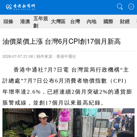
五年規
頭條
港澳
大灣區
台灣
內地
國際
財經
劃
油價菜價上漲 台灣6月CPI創17個月新高
2026-07-07 21:06 | 稿件來源：香港中通社
香港中通社7月7日電 台灣當局行政機構“主
計總處”7月7日公布6月消費者物價指數（CPI）
年增率達2.6%，已經連續2個月突破2%的通貨膨
脹警戒線，並創17個月以來最高紀錄。