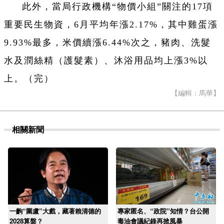
此外，當局行政機構“物價小組”關注的17項
重要民生物資，6月平均年漲2.17%，其中雞蛋漲
9.93%最多，米價續漲6.44%次之，豬肉、洗髮
水及潤絲精（護髮素）、沐浴用品均上漲3%以
上。（完）
【編輯：馬華】
相關新聞
一齣“圍盧”大戲，藏著賴清德的
專家匿名、“政院”知情？台公開
2028算盤？
毒油會議紀錄再掀風暴