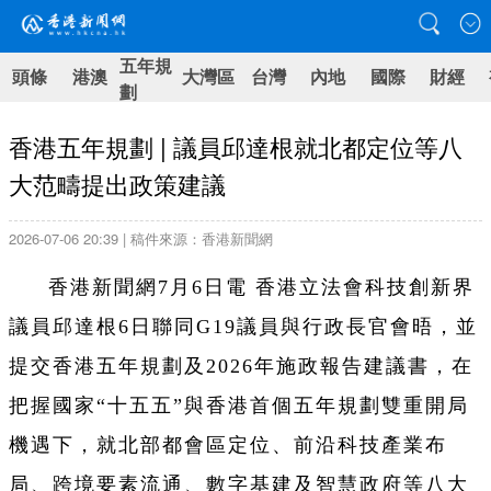
五年規
頭條
港澳
大灣區
台灣
內地
國際
財經
劃
香港五年規劃 | 議員邱達根就北都定位等八
大范疇提出政策建議
2026-07-06 20:39 | 稿件來源：香港新聞網
香港新聞網7月6日電 香港立法會科技創新界
議員邱達根6日聯同G19議員與行政長官會晤，並
提交香港五年規劃及2026年施政報告建議書，在
把握國家“十五五”與香港首個五年規劃雙重開局
機遇下，就北部都會區定位、前沿科技產業布
局、跨境要素流通、數字基建及智慧政府等八大