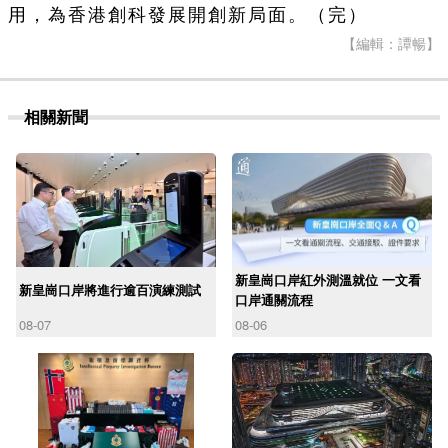
用，為香港創科發展開創新局面。（完）
【編輯：譚暢】
相關新聞
新皇崗口岸紅外測溫就位 一文看
新皇崗口岸將進行逾百演練測試
口岸通關流程
08-07
08-06