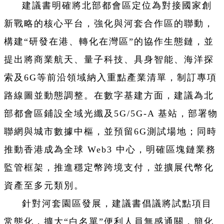
建議書明確將北部都會區定位為對接國家創
新戰略的核心平台，強化與河套合作區的聯動，
構建“研發在港、轉化在灣區”的協作生態鏈，並
提出將商業航天、量子科技、具身智能、海洋探
索及6G等前沿領域納入重點產業清單，制訂專項
路線圖並動態調整。在數字基建方面，建議為北
部都會區鋪設全域光纖及5G/5G-A 基站，部署物
聯網與城市數據中樞，並預留6G測試場地；同時
推動香港成為全球 Web3 中心，明確區塊鏈業務
監管框架，推進穩定幣跨境支付，並擴展代幣化
資產至多元類別。
針對河套園區發展，建議書倡議將試點項目
常態化，擴大“白名單”便利人員無感通關，簡化