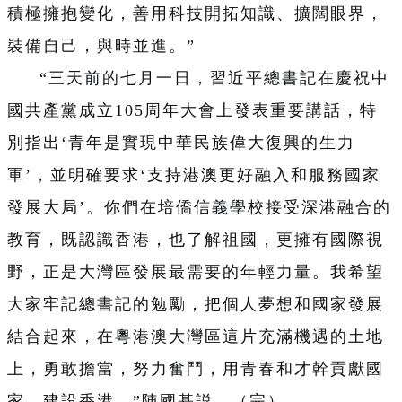
積極擁抱變化，善用科技開拓知識、擴闊眼界，
裝備自己，與時並進。”
“三天前的七月一日，習近平總書記在慶祝中
國共產黨成立105周年大會上發表重要講話，特
別指出‘青年是實現中華民族偉大復興的生力
軍’，並明確要求‘支持港澳更好融入和服務國家
發展大局’。你們在培僑信義學校接受深港融合的
教育，既認識香港，也了解祖國，更擁有國際視
野，正是大灣區發展最需要的年輕力量。我希望
大家牢記總書記的勉勵，把個人夢想和國家發展
結合起來，在粵港澳大灣區這片充滿機遇的土地
上，勇敢擔當，努力奮鬥，用青春和才幹貢獻國
家、建設香港。”
陳國基説。
（完）