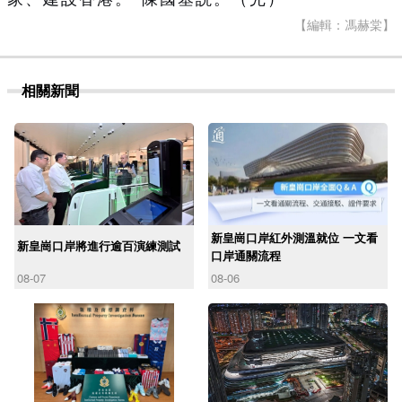
【編輯：馮赫棠】
相關新聞
新皇崗口岸紅外測溫就位 一文看
新皇崗口岸將進行逾百演練測試
口岸通關流程
08-07
08-06