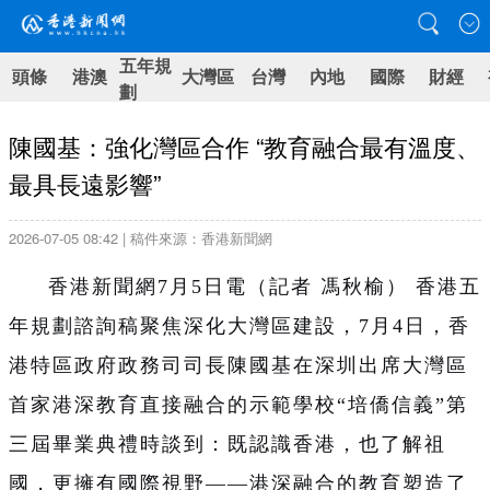
五年規
頭條
港澳
大灣區
台灣
內地
國際
財經
劃
陳國基：強化灣區合作 “教育融合最有溫度、
最具長遠影響”
2026-07-05 08:42 | 稿件來源：香港新聞網
香港新聞網7月5日電（記者 馮秋榆） 香港五
年規劃諮詢稿聚焦深化大灣區建設，7月4日，香
港特區政府政務司司長陳國基在深圳出席
大灣區
首家港深教育直接融合的示範學校
“
培僑信義”
第
三屆畢業典禮時
談到：既認識香港，也了解祖
國，更擁有國際視野——
港深
融合的教育塑造了