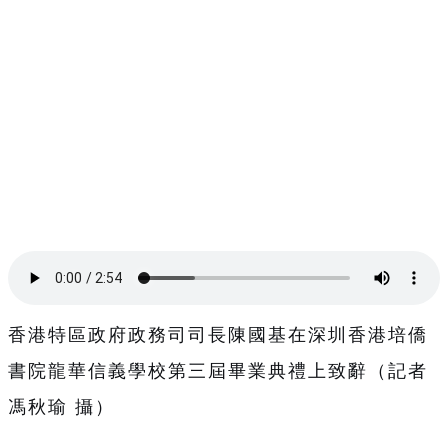
香港特區政府政務司司長陳國基在深圳香港培僑
書院龍華信義學校第三屆畢業典禮上致辭（記者
馮秋瑜 攝）