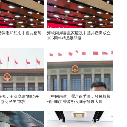
詩詞唱和紀念中國共產黨
海峽兩岸書畫家慶祝中國共產黨成立
年
105周年精品展開幕
海鳴：王滬寧論“四項任
（中國兩會）譚岳衡委員：發揮橋樑
“協商民主”本質
作用助力香港融入國家發展大局