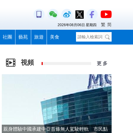
繁
简
2026年08月06日 星期四
社團
藝苑
旅遊
美食
視頻
更 多
親身體驗中國承建中亞首條無人駕駛輕軌 市民點