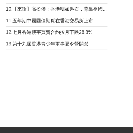
10.【來論】高松傑：香港穩如磐石，背靠祖國才是真正的“終極護城河”
11.五年期中國國債期貨在香港交易所上市
12.七月香港樓宇買賣合約按月下跌28.8%
13.第十九屆香港青少年軍事夏令營開營