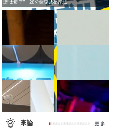
讚“太酷了”：28分鐘穿越整座城
來論
更 多