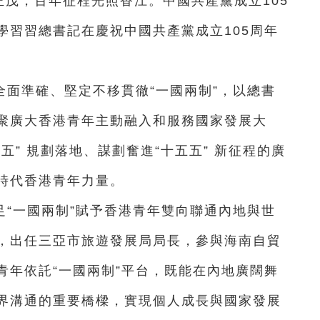
正茂，百年征程光照香江。中國共產黨成立105
學習習總書記在慶祝中國共產黨成立105周年
面準確、堅定不移貫徹“一國兩制”，以總書
聚廣大香港青年主動融入和服務國家發展大
五” 規劃落地、謀劃奮進“十五五” 新征程的廣
時代香港青年力量。
“一國兩制”賦予香港青年雙向聯通內地與世
，出任三亞市旅遊發展局局長，參與海南自貿
青年依託“一國兩制”平台，既能在內地廣闊舞
界溝通的重要橋樑，實現個人成長與國家發展