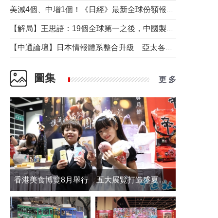
美減4個、中增1個！《日經》最新全球份額報告透露了什麼？
【解局】王思語：19個全球第一之後，中國製造還需跨過哪些關口？
【中通論壇】日本情報體系整合升級 亞太各國如何應對？
圖集
更 多
香港美食博覽8月舉行 五大展覽打造盛夏嘉年華