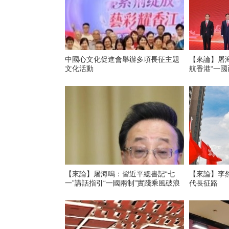
​中國心文化促進會舉辦多項長征主題
【來論】屠
文化活動
航香港“一國
【來論】屠海鳴：習近平總書記“七
【來論】李
一”講話指引“一國兩制”實踐乘風破浪
代長征路