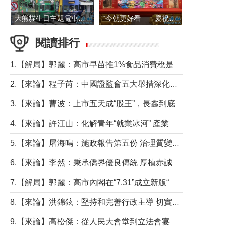
大熊貓生日主題電車在香港島行駛
“今朝更好看——慶祝中國共產黨成立105周年名家作品展”6日起舉行
閱讀排行
1.【解局】郭麗：高市早苗推1%食品消費稅是主動作為還是被迫“飲鴆止渴”
2.【來論】程子芮：中國證監會五大舉措深化內地香港資本市場合作
3.【來論】曹波：上市五天成“股王”，長鑫到底做對什麼了？
4.【來論】許江山：化解青年“就業冰河” 產業升級與過渡支援須雙軌並行
5.【來論】屠海鳴：施政報告第五份 治理質變脈絡清
6.【來論】李然：秉承僑界優良傳統 厚植赤誠家國情懷
7.【解局】郭麗：高市內閣在“7.31”成立新版“特高課”意欲何為？
8.【來論】洪錦鉉：堅持和完善行政主導 切實維護行政立法良性互動
9.【來論】高松傑：從人民大會堂到立法會宴會廳——香港管治新範式的完整拼圖