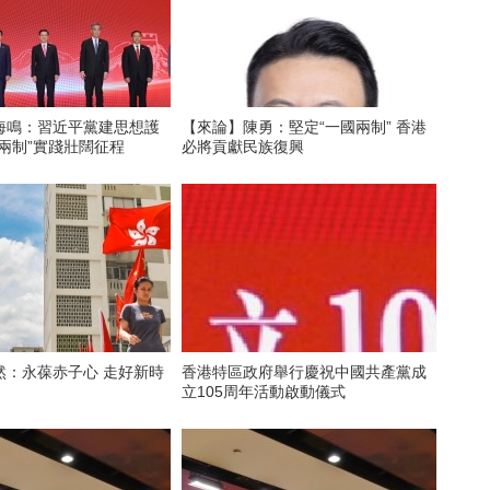
海鳴：習近平黨建思想護
【來論】陳勇：堅定“一國兩制” 香港
兩制”實踐壯闊征程
必將貢獻民族復興
然：永葆赤子心 走好新時
香港特區政府舉行慶祝中國共產黨成
立105周年活動啟動儀式