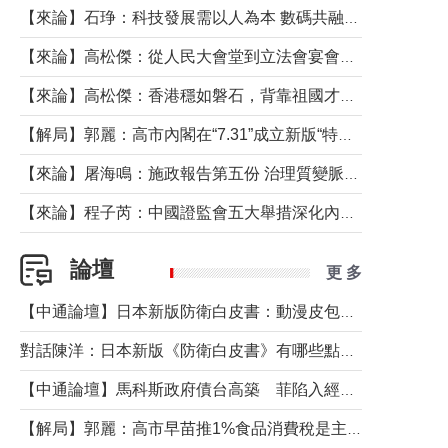
【來論】石琤：科技發展需以人為本 數碼共融不應讓長者放棄傳統生活方式
【來論】高松傑：從人民大會堂到立法會宴會廳——香港管治新範式的完整拼圖
【來論】高松傑：香港穩如磐石，背靠祖國才是真正的“終極護城河”
【解局】郭麗：高市內閣在“7.31”成立新版“特高課”意欲何為？
【來論】屠海鳴：施政報告第五份 治理質變脈絡清
【來論】程子芮：中國證監會五大舉措深化內地香港資本市場合作
論壇
更 多
【中通論壇】日本新版防衛白皮書：動漫皮包藏不住軍國野心
對話陳洋：日本新版《防衛白皮書》有哪些點值得警惕？
【中通論壇】馬科斯政府債台高築 菲陷入經濟困境與南海對抗惡循環？
【解局】郭麗：高市早苗推1%食品消費稅是主動作為還是被迫“飲鴆止渴”