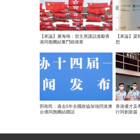
【來論】屠海鳴：習主席講話激勵香
【來論】梁
港同胞團結奮鬥鑄偉業
想
郭衛民：過去5年全國政協加強同港澳
香港優才及
台僑同胞團結聯誼
行同創新篇