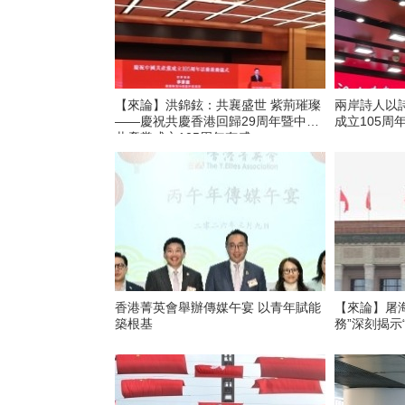
【來論】洪錦鉉：共襄盛世 紫荊璀璨
兩岸詩人以
——慶祝共慶香港回歸29周年暨中國
成立105周
共產黨成立105周年有感
香港菁英會舉辦傳媒午宴 以青年賦能
【來論】屠
築根基
務”深刻揭示