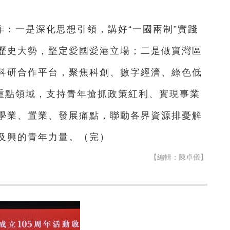
：一是深化思想引領，講好“一國兩制”實踐
歷史大勢，堅定愛國愛港立場；二是做實灣區
科研合作平台，聚焦科創、數字經濟、綠色低
”重點領域，支持青年搶抓政策紅利、實現事業
學業、置業、發展痛點，聯動各界資源排憂解
及興的青年力量。（完）
【編輯：陳卓儀】