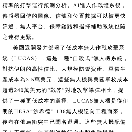
精準的打擊運行預測分析。AI進入作戰體系後，
傳感器回傳的圖像、信號和位置數據可以被更快
篩選，無人平台、保障鏈路和指揮輔助系統也隨
之連得更緊。
美國還開發并部署了低成本無人作戰攻擊系
統（LUCAS），這是一種“自殺式”無人機系統，
對抗伊朗的高性價比、大規模防禦資產。單價生
產成本為3.5萬美元，這些無人機與美國單枚成本
超過240萬美元的“戰斧”對地攻擊導彈相比，提
供了一種更低成本的選擇。LUCAS無人機是從伊
朗的HESA“沙希德”-136無人機逆向工程而來，
後者在俄烏衝突中已聞名遐邇。這些無人機配備