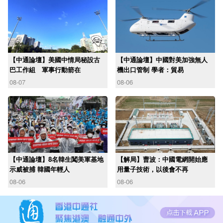
【中通論壇】美國中情局秘設古
【中通論壇】中國對美加強無人
巴工作組 軍事行動箭在
機出口管制 學者：貿易
08-07
08-06
【中通論壇】8名韓生闖美軍基地
【解局】曹波：中國電網開始應
示威被捕 韓國年輕人
用量子技術，以後會不再
08-06
08-06