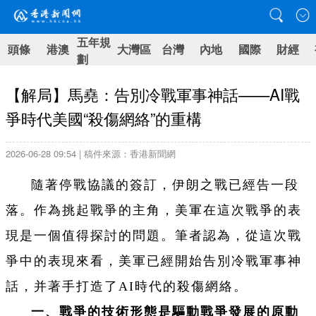
五年規
頭條
港澳
大灣區
台灣
內地
國際
財經
劃
【解局】馬堯：告別冷戰軍事神話——AI戰
爭時代美國“殺傷網絡”的重構
2026-06-28 09:54 | 稿件來源：香港新聞網
隨著停戰協議的簽訂，伊朗之戰已經告一段
落。作為挑起戰爭的主角，美軍在這次戰爭的表
現是一個值得探討的問題。筆者認為，從這次戰
爭中的表現來看，美軍已經開始告別冷戰軍事神
話，并著手打造了AI時代的殺傷網絡。
一、戰爭的技術形態是驅動戰爭發展的原動