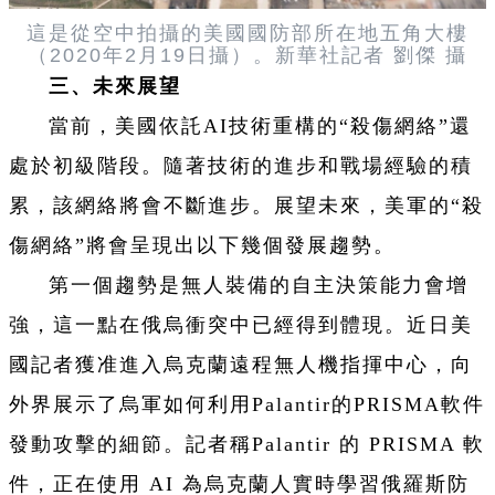
這是從空中拍攝的美國國防部所在地五角大樓
（2020年2月19日攝）。新華社記者 劉傑 攝
三、未來展望
當前，美國依託AI技術重構的“殺傷網絡”還
處於初級階段。隨著技術的進步和戰場經驗的積
累，該網絡將會不斷進步。展望未來，美軍的“殺
傷網絡”將會呈現出以下幾個發展趨勢。
第一個趨勢是無人裝備的自主決策能力會增
強，這一點在俄烏衝突中已經得到體現。近日美
國記者獲准進入烏克蘭遠程無人機指揮中心，向
外界展示了烏軍如何利用Palantir的PRISMA軟件
發動攻擊的細節。記者稱Palantir 的 PRISMA 軟
件，正在使用 AI 為烏克蘭人實時學習俄羅斯防