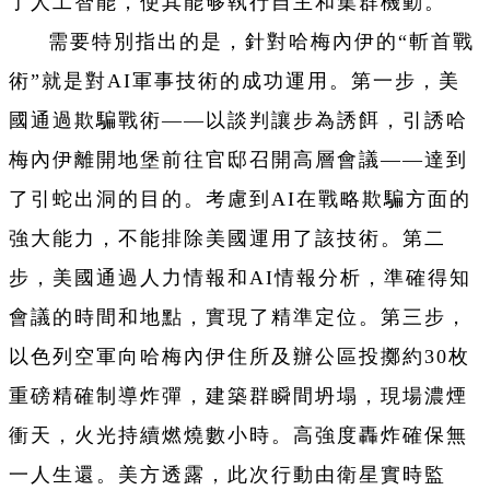
了人工智能，使其能够執行自主和集群機動。
需要特別指出的是，針對哈梅內伊的“斬首戰
術”就是對AI軍事技術的成功運用。第一步，美
國通過欺騙戰術——以談判讓步為誘餌，引誘哈
梅內伊離開地堡前往官邸召開高層會議——達到
了引蛇出洞的目的。考慮到AI在戰略欺騙方面的
強大能力，不能排除美國運用了該技術。第二
步，美國通過人力情報和AI情報分析，準確得知
會議的時間和地點，實現了精準定位。第三步，
以色列空軍向哈梅內伊住所及辦公區投擲約30枚
重磅精確制導炸彈，建築群瞬間坍塌，現場濃煙
衝天，火光持續燃燒數小時。高強度轟炸確保無
一人生還。美方透露，此次行動由衛星實時監