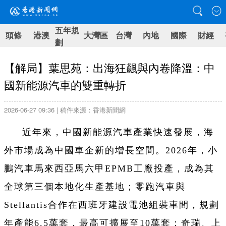
五年規
頭條
港澳
大灣區
台灣
內地
國際
財經
劃
【解局】葉思苑：出海狂飆與內卷降溫：中
國新能源汽車的雙重轉折
2026-06-27 09:36 | 稿件來源：香港新聞網
近年來，中國新能源汽車產業快速發展，海
外市場成為中國車企新的增長空間。2026年，小
鵬汽車馬來西亞馬六甲EPMB工廠投產，成為其
全球第三個本地化生產基地；零跑汽車與
Stellantis合作在西班牙建設電池組裝車間，規劃
年產能6.5萬套，最高可擴展至10萬套；奇瑞、上