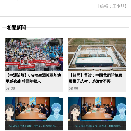
【編輯：王少喆】
相關新聞
【中通論壇】8名韓生闖美軍基地
【解局】曹波：中國電網開始應
示威被捕 韓國年輕人
用量子技術，以後會不再
08-06
08-06