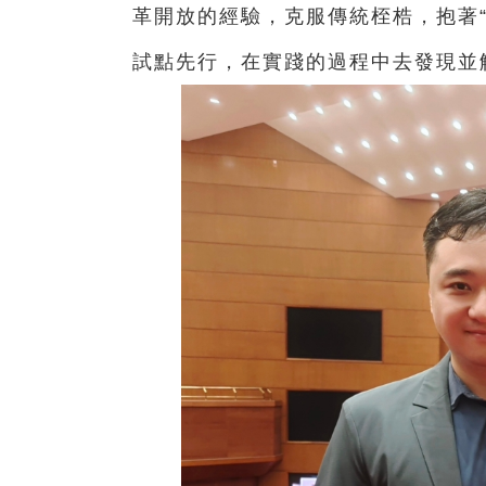
革開放的經驗，克服傳統桎梏，抱著
試點先行，在實踐的過程中去發現並