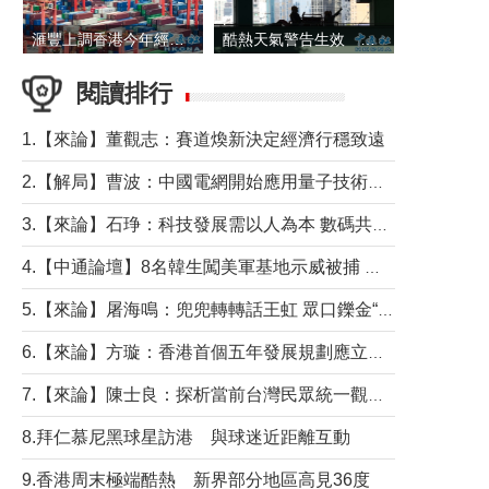
滙豐上調香港今年經濟增長預測至4.5%
酷熱天氣警告生效 本港高溫持續至下周
閱讀排行
1.【來論】董觀志：賽道煥新決定經濟行穩致遠
2.【解局】曹波：中國電網開始應用量子技術，以後會不再停電嗎？
3.【來論】石琤：科技發展需以人為本 數碼共融不應讓長者放棄傳統生活方式
4.【中通論壇】8名韓生闖美軍基地示威被捕 韓國年輕人反美情緒從何而來？
5.【來論】屠海鳴：兜兜轉轉話王虹 眾口鑠金“一邊倒”
6.【來論】方璇：香港首個五年發展規劃應立足民生務實前行
7.【來論】陳士良：探析當前台灣民眾統一觀望心態的深層成因
8.拜仁慕尼黑球星訪港 與球迷近距離互動
9.香港周末極端酷熱 新界部分地區高見36度