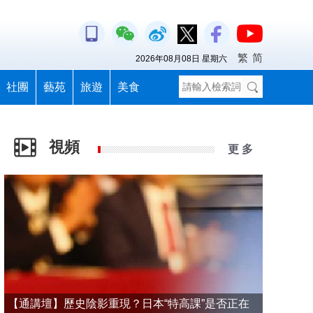
繁
简
2026年08月08日 星期六
社團
藝苑
旅遊
美食
視頻
更 多
【通講壇】歷史陰影重現？日本“特高課”是否正在