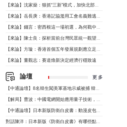
【來論】沈家燊：狠抓“三新”模式，加快北部都會區建設
【來論】岳長庚：香港記協濫用工會名義難逃法律制裁
【來論】錢言：密西根這一場初選，為何戳中了兩黨最痛的神經？
【來論】陳士良：探析當前台灣民眾統一觀望心態的深層成因
【來論】方璇：香港首個五年發展規劃應立足民生務實前行
【來論】董觀志：賽道煥新決定經濟行穩致遠
論壇
更 多
【中通論壇】8名韓生闖美軍基地示威被捕 韓國年輕人反美情緒從何而來？
【解局】曹波：中國電網開始應用量子技術，以後會不再停電嗎？
【中通論壇】日本新版防衛白皮書：動漫皮包藏不住軍國野心
對話陳洋：日本新版《防衛白皮書》有哪些點值得警惕？