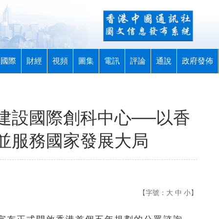
國際
財經
視頻
圖集
電訊
評論
通說
政府發佈
建設國際創科中心──以香
並服務國家發展大局
【字號：
大
中
小
】