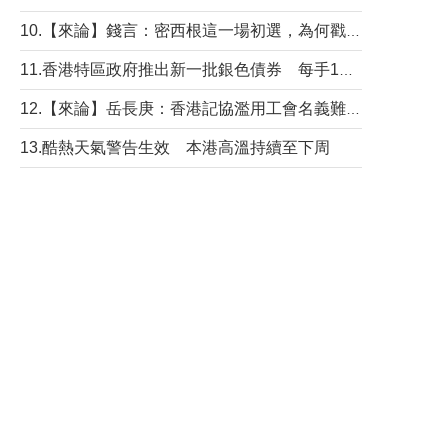
10.【來論】錢言：密西根這一場初選，為何戳中了兩黨最痛的神經？
11.香港特區政府推出新一批銀色債券 每手1萬元保底息4.25厘
12.【來論】岳長庚：香港記協濫用工會名義難逃法律制裁
13.酷熱天氣警告生效 本港高溫持續至下周