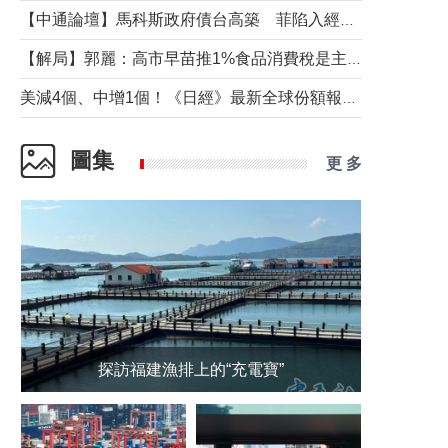
【中通論壇】馬科斯政府債台高築 菲陷入經濟困境與南海對抗惡循環？
【解局】郭麗：高市早苗推1%食品消費稅是主動作為還是被迫“飲鴆止渴”
美減4個、中增1個！《日經》最新全球份額報告透露了什麼？
圖集
更 多
探訪福建漁排上的“充電寶”