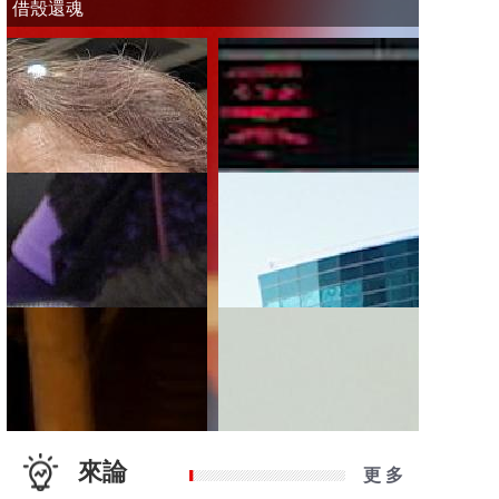
借殼還魂
來論
更 多