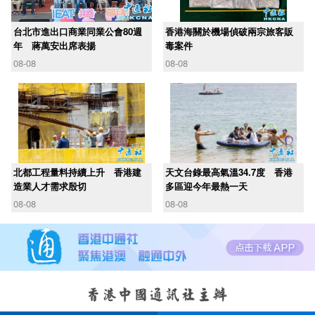
台北市進出口商業同業公會80週
香港海關於機場偵破兩宗旅客販
年 蔣萬安出席表揚
毒案件
08-08
08-08
北都工程量料持續上升 香港建
天文台錄最高氣溫34.7度 香港
造業人才需求殷切
多區迎今年最熱一天
08-08
08-08