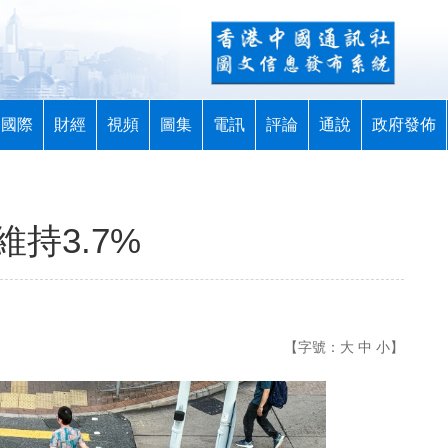
國際
財經
視頻
圖集
電訊
評論
通說
政府發佈
持3.7%
【字號：
大
中
小
】