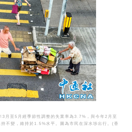
月至5月經季節性調整的失業率為3.7%，與今年2月至
持不變，維持於1.5%水平。圖為市民在深水埗出行。(香