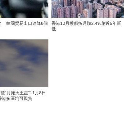
力 韓國貿易出口連降8個
香港10月樓價按月跌2.4%創近5年新
低
食暨“月掩天王星”11月8日
香港多區均可觀賞