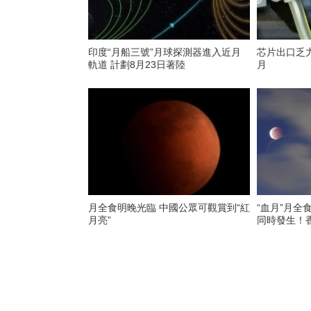
印度“月船三號”月球探測器進入近月
芯片出口乏
軌道 計劃8月23日著陸
月
月全食明晚光臨 中國公眾可觀賞到“紅
“血月”月全
月亮”
同時發生！