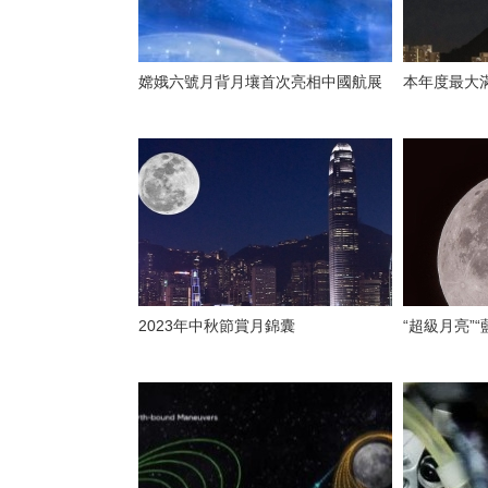
嫦娥六號月背月壤首次亮相中國航展
本年度最大
2023年中秋節賞月錦囊
“超級月亮”