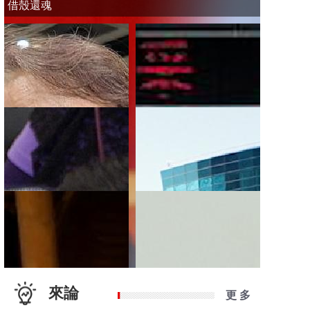
借殼還魂
來論
更 多