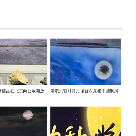
球樣品在北京向公眾開放
嫦娥六號月背月壤首次亮相中國航展