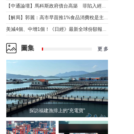
【中通論壇】馬科斯政府債台高築 菲陷入經濟困境與南海對抗惡循環？
【解局】郭麗：高市早苗推1%食品消費稅是主動作為還是被迫“飲鴆止渴”
美減4個、中增1個！《日經》最新全球份額報告透露了什麼？
圖集
更 多
探訪福建漁排上的“充電寶”