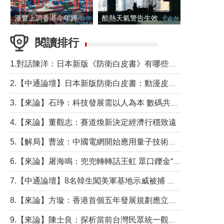
滙豐上調香港今年經濟增長預測至4.5%
酷熱天氣警告生效 本港高溫持續至下周
閱讀排行
1.對話陳洋：日本新版《防衛白皮書》有哪些點值得警惕？
2.【中通論壇】日本新版防衛白皮書：動漫皮包藏不住軍國野心
3.【來論】石琤：科技發展需以人為本 數碼共融不應讓長者放棄傳統生活方式
4.【來論】董觀志：賽道煥新決定經濟行穩致遠
5.【解局】曹波：中國電網開始應用量子技術，以後會不再停電嗎？
6.【來論】屠海鳴：兜兜轉轉話王虹 眾口鑠金“一邊倒”
7.【中通論壇】8名韓生闖美軍基地示威被捕 韓國年輕人反美情緒從何而來？
8.【來論】方璇：香港首個五年發展規劃應立足民生務實前行
9.【來論】陳士良：探析當前台灣民眾統一觀望心態的深層成因