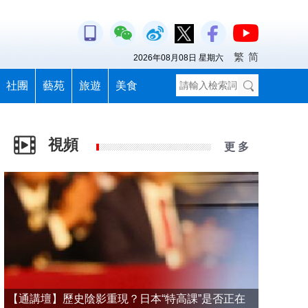
繁
简
2026年08月08日 星期六
社團
藝苑
旅遊
美食
視頻
更 多
【通講壇】歷史陰影重現？日本“特高課”是否正在