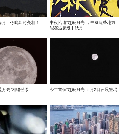
滿月，今晚即將亮相！
中秋恰逢“超級月亮”，中國這些地方
能邂逅超級中秋月
“藍月亮”相繼登場
今年首個“超級月亮” 8月2日凌晨登場