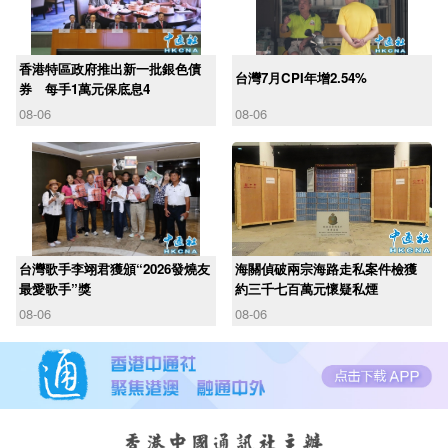
香港特區政府推出新一批銀色債
台灣7月CPI年增2.54%
券 每手1萬元保底息4
08-06
08-06
台灣歌手李翊君獲頒“2026發燒友
海關偵破兩宗海路走私案件檢獲
最愛歌手”獎
約三千七百萬元懷疑私煙
08-06
08-06