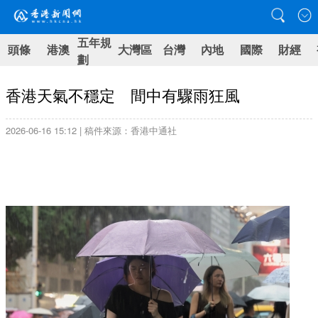
五年規
頭條
港澳
大灣區
台灣
內地
國際
財經
劃
香港天氣不穩定 間中有驟雨狂風
2026-06-16 15:12 | 稿件來源：香港中通社