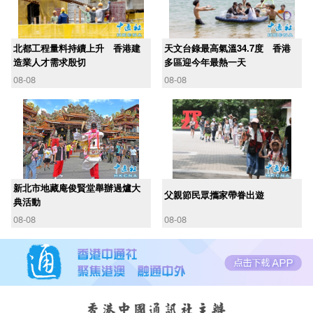
北都工程量料持續上升 香港建
天文台錄最高氣溫34.7度 香港
造業人才需求殷切
多區迎今年最熱一天
08-08
08-08
新北市地藏庵俊賢堂舉辦過爐大
父親節民眾攜家帶眷出遊
典活動
08-08
08-08