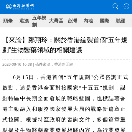
五年規
頭條
港澳
大灣區
台灣
內地
國際
財經
劃
【來論】鄭翔玲：關於香港編製首個“五年規
劃”生物醫藥領域的相關建議
2026-06-16 10:38 | 稿件來源：香港新聞網
6月15日，香港首個“五年規劃”公眾咨詢正式
啟動，這是香港全面對接國家“十五五”規劃，謀
劃特區中長期全面發展的戰略藍圖，也標誌著香
港主動融入和服務國家發展大局的戰略新篇章正
式拉開。根據特區政府的咨詢文件，多個篇章重
點提及生物醫藥產業發展相關內容，為行業發展