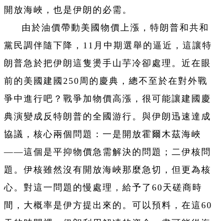
開放海峽，也是伊朗的必需。
由於油價帶動美國物價上漲，特朗普和共和
黨民調伴隨下降，11月中期選舉的逼近，這讓特
朗普急於把伊朗這隻燙手山芋冷卻處理。近在眼
前的美國建國250周的慶典，總不至於在對外戰
爭中進行吧？戰爭加物價高漲，很可能讓建國慶
典演變成反特朗普的全國游行。與伊朗迅速達成
協議，核心兩個問題：一是開放霍爾木茲海峽
——這個是平抑物價急需解決的問題；二伊核問
題。伊核雖然沒有開放海峽那麼急切，但更為核
心。對這一問題的慢處理，給予了60天磋商時
間，大概率是伊方提出來的。可以預料，在這60