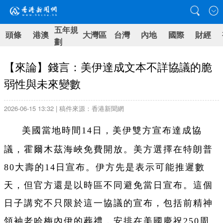
五年規
頭條
港澳
大灣區
台灣
內地
國際
財經
劃
【來論】錢言：美伊達成文本不詳協議的脆
弱性與未來變數
2026-06-15 13:32 | 稿件來源：香港新聞網
美國當地時間14日，美伊雙方宣布達成協
霍爾木茲海峽免費開放
議，
。美方選擇在特朗普
80大壽的14日宣布。伊方先是表示可能推遲數
天，但官方還是以時區不同避免當日宣布。這個
日子講究不只限於這一協議的宣布，包括前精神
領袖老哈梅內伊的葬禮，安排在美國慶祝250周