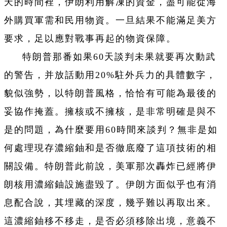
天的時間裡，伊朗利用解凍的資金，盡可能從海
外購買軍需和民用物資。一旦結果不能滿足美方
要求，足以應對戰事再起的物資保障。
特朗普那番如果60天談判未果就要再次動武
的警告，并放話動用20%駐外兵力的具體數字，
貌似強勢，以特朗普風格，恰恰有可能為最後的
妥協作掩蓋。擁核或不擁核，是非常明確是與不
是的問題，為什麼要用60時間來談判？無非是如
何處理現存濃縮鈾和是否徹底廢了這項技術的相
關設備。特朗普此前說，美軍那次轟炸已經將伊
朗核用濃縮鈾設施盡毀了。伊朗方面似乎也有消
息配合說，其埋藏的深度，幾乎難以再取出來。
這濃縮鈾移不移走，是否必須移除出境，意義不