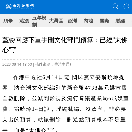
五年規
頭條
港澳
大灣區
台灣
內地
國際
財經
劃
藍委回應下重手刪文化部門預算：已經“太佛
心”了
2026-06-14 18:00 | 稿件來源：香港中通社
香港中通社6月14日電 國民黨立委翁曉玲提
案，將台灣文化部編列的新台幣4738萬元媒宣費
全數刪除，並減列影視及流行音樂產業局6成媒宣
費。翁曉玲14日說，浮編亂編、沒效率、非必要
支出的預算，就該刪除，刪這點預算根本不是重
手，而是“太佛心”了。