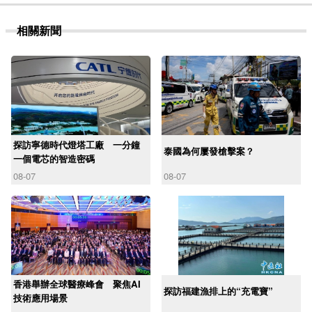
相關新聞
探訪寧德時代燈塔工廠 一分鐘
泰國為何屢發槍擊案？
一個電芯的智造密碼
08-07
08-07
香港舉辦全球醫療峰會 聚焦AI
探訪福建漁排上的“充電寶”
技術應用場景