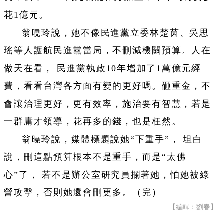
花1億元。
翁曉玲說，她不像民進黨立委林楚茵、吳思
瑤等人護航民進黨當局，不刪減機關預算。人在
做天在看， 民進黨執政10年增加了1萬億元經
費，看看台灣各方面有變的更好嗎。砸重金，不
會讓治理更好，更有效率，施治要有智慧，若是
一群庸才領導，花再多的錢，也是枉然。
翁曉玲說，媒體標題說她“下重手”， 坦白
說，刪這點預算根本不是重手，而是“太佛
心”了， 若不是辦公室研究員攔著她，怕她被綠
營攻擊，否則她還會刪更多。（完）
【編輯：劉春】