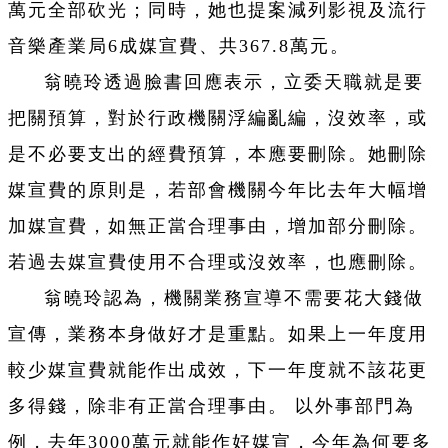
萬元全部砍光；同時，她也提案減列影視及流行
音樂產業局6成媒宣費、共367.8萬元。
翁曉玲透過臉書回應表示，立委天職就是要
把關預算，對於行政機關浮編亂編，沒效率，或
是不必要支出的經費預算，本應要刪除。她刪除
媒宣費的原則是，若部會機關今年比去年大幅增
加媒宣費，如無正當合理事由，增加部分刪除。
若過去媒宣費使用不合理或沒效率，也應刪除。
翁曉玲認為，機關業務宣導不需要花大錢做
宣傳，業務本身做好才是重點。如果上一年度用
較少媒宣費就能作出成效，下一年度就不該花更
多得錢，除非有正當合理事由。 以外事部門為
例，去年3000萬元就能作好媒宣，今年為何要多