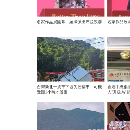
名家作品展開幕 羅淑佩出席並致辭
名家作品展
台灣新北一貨車下坡失控翻車 司機
香港中總倡
受困1小時才脫困
人”升級為“