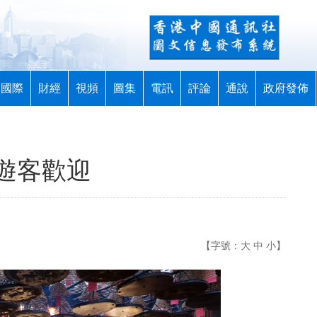
國際
財經
視頻
圖集
電訊
評論
通說
政府發佈
遊客歡迎
【字號：
大
中
小
】