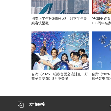
國泰上半年純利飆七成 對下半年業
“今朝更好
績審慎樂觀
105周年名
台灣《2026 唱客音樂交流計畫一野
台灣《202
孩子音樂節》8月中登場
孩子音樂節
友情鏈接