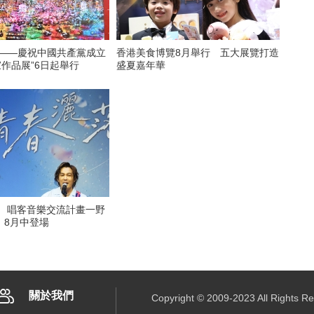
看——慶祝中國共產黨成立
香港美食博覽8月舉行 五大展覽打造
家作品展”6日起舉行
盛夏嘉年華
6 唱客音樂交流計畫一野
》8月中登場
關於我們