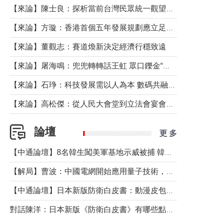
【來論】陳士良：探析當前台灣民眾統一觀望心態的深層成因
【來論】方璇：香港首個五年發展規劃應立足民生務實前行
【來論】董觀志：賽道煥新決定經濟行穩致遠
【來論】屠海鳴：兜兜轉轉話王虹 眾口鑠金“一邊倒”
【來論】石琤：科技發展需以人為本 數碼共融不應讓長者放棄傳統生活方式
【來論】高松傑：從人民大會堂到立法會宴會廳——香港管治新範式的完整拼圖
論壇
更 多
【中通論壇】8名韓生闖美軍基地示威被捕 韓國年輕人反美情緒從何而來？
【解局】曹波：中國電網開始應用量子技術，以後會不再停電嗎？
【中通論壇】日本新版防衛白皮書：動漫皮包藏不住軍國野心
對話陳洋：日本新版《防衛白皮書》有哪些點值得警惕？