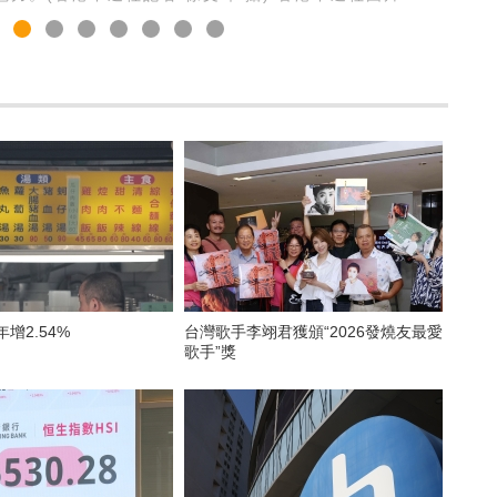
年增2.54%
台灣歌手李翊君獲頒“2026發燒友最愛
歌手”獎