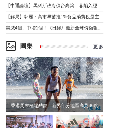
【中通論壇】馬科斯政府債台高築 菲陷入經濟困境與南海對抗惡循環？
【解局】郭麗：高市早苗推1%食品消費稅是主動作為還是被迫“飲鴆止渴”
美減4個、中增1個！《日經》最新全球份額報告透露了什麼？
圖集
更 多
香港周末極端酷熱 新界部分地區高見36度