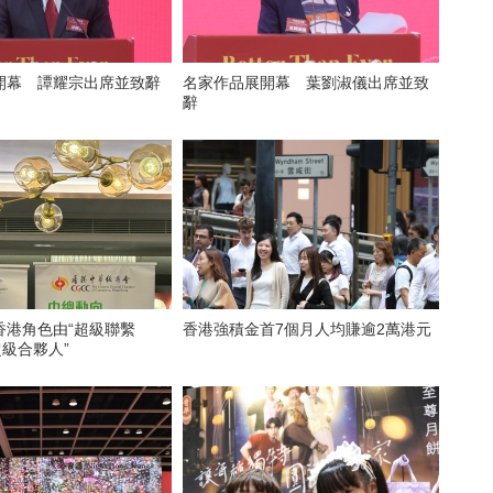
開幕 譚耀宗出席並致辭
名家作品展開幕 葉劉淑儀出席並致
辭
香港角色由“超級聯繫
香港強積金首7個月人均賺逾2萬港元
超級合夥人”