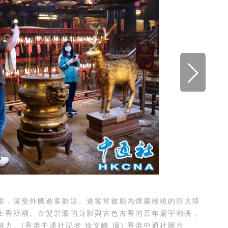
，深受外國遊客歡迎。遊客常被廟內煙霧繚繞的巨大塔
上香祈福。金髮碧眼的身影與古色古香的百年廟宇相映，
魅力。圖為遊客誠心上香祈福。(香港中通社記者 徐文峰