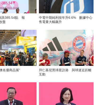
跌385.54點 報
中電中期純利按年升6.6% 數據中心
點收盤
售電量大幅飆升
澳名優商品展”
拜仁慕尼黑球星訪港 與球迷近距離
互動