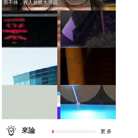
而不休，有人放眼大灣區
來論
更 多