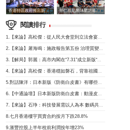
香港特區政府推出新一批銀色債券 每手1萬元保底息4.25厘
拜仁慕尼黑球星訪港 與球迷近距離互動
閱讀排行
1.【來論】高松傑：從人民大會堂到立法會宴會廳——香港管治新範式的完整拼圖
2.【來論】屠海鳴：施政報告第五份 治理質變脈絡清
3.【解局】郭麗：高市內閣在“7.31”成立新版“特高課”意欲何為？
4.【來論】高松傑：香港穩如磐石，背靠祖國才是真正的“終極護城河”
5.對話陳洋：日本新版《防衛白皮書》有哪些點值得警惕？
6.【中通論壇】日本新版防衛白皮書：動漫皮包藏不住軍國野心
7.【來論】石琤：科技發展需以人為本 數碼共融不應讓長者放棄傳統生活方式
8.七月香港樓宇買賣合約按月下跌28.8%
9.滙豐控股上半年稅前利潤按年增23%