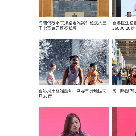
海關偵破兩宗海路走私案件檢獲約三
香港恒生指數
千七百萬元懷疑私煙
25530.28
香港周末極端酷熱 新界部分地區高
澳門舉辦“粵
見36度