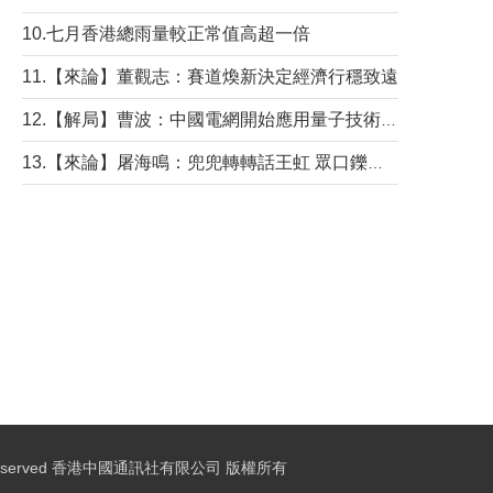
10.七月香港總雨量較正常值高超一倍
11.【來論】董觀志：賽道煥新決定經濟行穩致遠
12.【解局】曹波：中國電網開始應用量子技術，以後會不再停電嗎？
13.【來論】屠海鳴：兜兜轉轉話王虹 眾口鑠金“一邊倒”