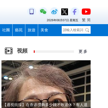
繁
简
2026年08月07日 星期五
社團
藝苑
旅遊
美食
視頻
更 多
【通視街採】在香港攢夠多少錢才敢退休？有人退