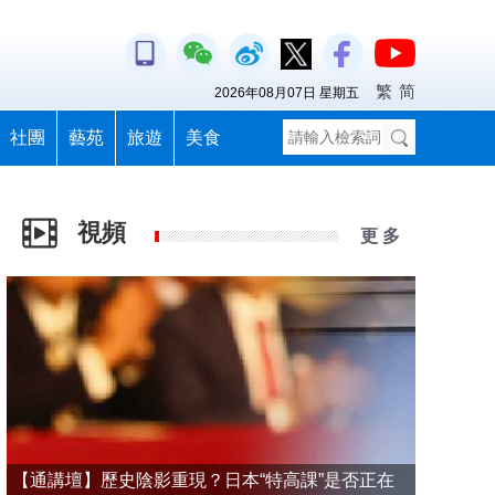
繁
简
2026年08月07日 星期五
社團
藝苑
旅遊
美食
視頻
更 多
【通講壇】歷史陰影重現？日本“特高課”是否正在