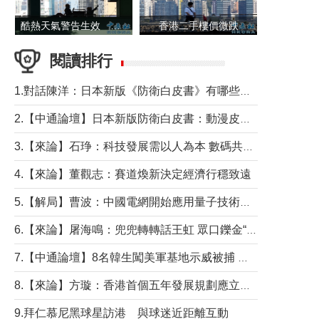
酷熱天氣警告生效 本港高溫持續至下周
香港二手樓價微跌
閱讀排行
1.對話陳洋：日本新版《防衛白皮書》有哪些點值得警惕？
2.【中通論壇】日本新版防衛白皮書：動漫皮包藏不住軍國野心
3.【來論】石琤：科技發展需以人為本 數碼共融不應讓長者放棄傳統生活方式
4.【來論】董觀志：賽道煥新決定經濟行穩致遠
5.【解局】曹波：中國電網開始應用量子技術，以後會不再停電嗎？
6.【來論】屠海鳴：兜兜轉轉話王虹 眾口鑠金“一邊倒”
7.【中通論壇】8名韓生闖美軍基地示威被捕 韓國年輕人反美情緒從何而來？
8.【來論】方璇：香港首個五年發展規劃應立足民生務實前行
9.拜仁慕尼黑球星訪港 與球迷近距離互動