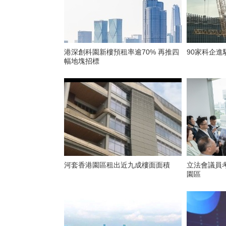
港深創科園新樓預租率逾70% 再推四
90家科企
幅地塊招標
河套香港園區租出近九成樓面面積
立法會議員
園區