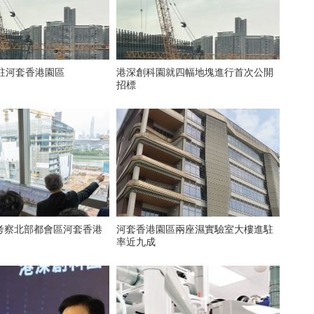
進駐河套香港園區
港深創科園就四幅地塊進行首次公開
招標
考察北部都會區河套香港
河套香港園區兩座濕實驗室大樓進駐
率近九成