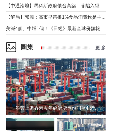
【中通論壇】馬科斯政府債台高築 菲陷入經濟困境與南海對抗惡循環？
【解局】郭麗：高市早苗推1%食品消費稅是主動作為還是被迫“飲鴆止渴”
美減4個、中增1個！《日經》最新全球份額報告透露了什麼？
圖集
更 多
滙豐上調香港今年經濟增長預測至4.5%