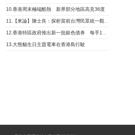
10.香港周末極端酷熱 新界部分地區高見36度
11.【來論】陳士良：探析當前台灣民眾統一觀望心態的深層成因
12.香港特區政府推出新一批銀色債券 每手1萬元保底息4.25厘
13.大熊貓生日主題電車在香港島行駛