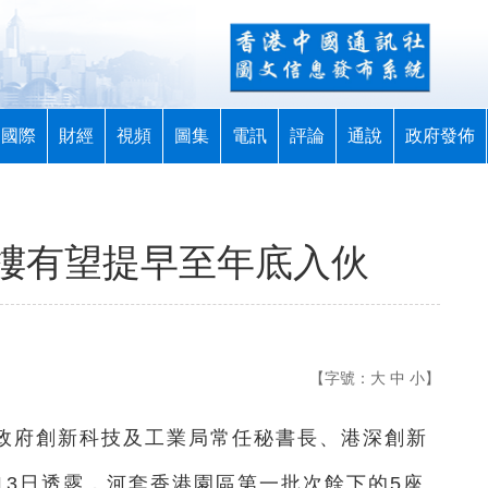
國際
財經
視頻
圖集
電訊
評論
通說
政府發佈
樓有望提早至年底入伙
【字號：
大
中
小
】
區政府創新科技及工業局常任秘書長、港深創新
13日透露，河套香港園區第一批次餘下的5座