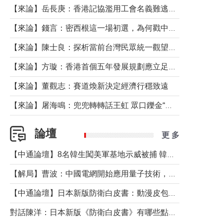
【來論】岳長庚：香港記協濫用工會名義難逃法律制裁
【來論】錢言：密西根這一場初選，為何戳中了兩黨最痛的神經？
【來論】陳士良：探析當前台灣民眾統一觀望心態的深層成因
【來論】方璇：香港首個五年發展規劃應立足民生務實前行
【來論】董觀志：賽道煥新決定經濟行穩致遠
【來論】屠海鳴：兜兜轉轉話王虹 眾口鑠金“一邊倒”
論壇
更 多
【中通論壇】8名韓生闖美軍基地示威被捕 韓國年輕人反美情緒從何而來？
【解局】曹波：中國電網開始應用量子技術，以後會不再停電嗎？
【中通論壇】日本新版防衛白皮書：動漫皮包藏不住軍國野心
對話陳洋：日本新版《防衛白皮書》有哪些點值得警惕？