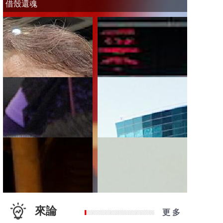
借殼還魂
來論
更 多