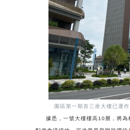
園區第一期首三座大樓已運作
據悉，一號大樓樓高10層，將