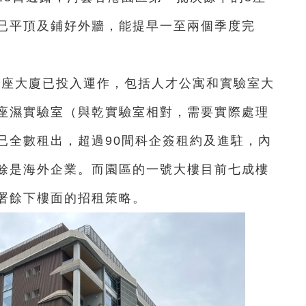
已平頂及鋪好外牆，能提早一至兩個季度完
3座大廈已投入運作，包括人才公寓和實驗室大
座濕實驗室（與乾實驗室相對，需要實際處理
已全數租出，超過90間科企簽租約及進駐，內
餘是海外企業。而園區的一號大樓目前七成樓
署餘下樓面的招租策略。