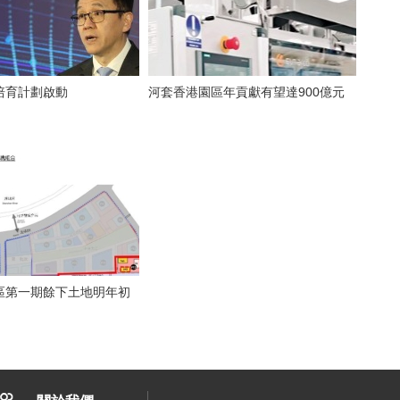
培育計劃啟動
河套香港園區年貢獻有望達900億元
區第一期餘下土地明年初