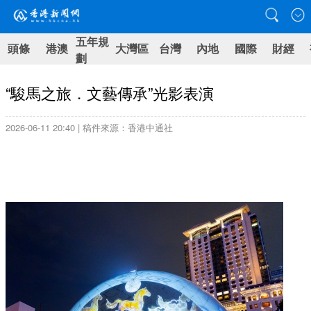
五年規
頭條
港澳
大灣區
台灣
內地
國際
財經
劃
“駿馬之旅．文藝傳承”光影表演
2026-06-11 20:40 | 稿件來源：香港中通社