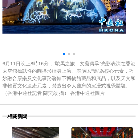
6月11日晚上8時15分，”駿馬之旅．文藝傳承“光影表演在香港
太空館標誌性的圓拱形牆身上演。表演以“馬”為核心元素，巧
妙融合康樂及文化事務署轄下博物館藏品和展品，以及天文和
非物質文化遺產元素，營造出令人難忘的沉浸式視覺體驗。
（香港中通社記者 陳奕啟 攝） 香港中通社圖片
相關新聞