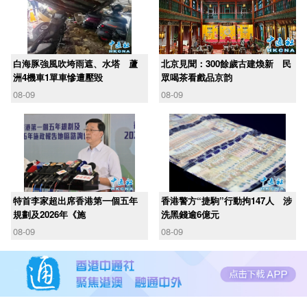
白海豚強風吹垮雨遮、水塔 蘆
北京見聞：300餘歲古建煥新 民
洲4機車1單車慘遭壓毀
眾喝茶看戲品京韵
08-09
08-09
​特首李家超出席香港第一個五年
香港警方“捷駒”行動拘147人 涉
規劃及2026年《施
洗黑錢逾6億元
08-09
08-09