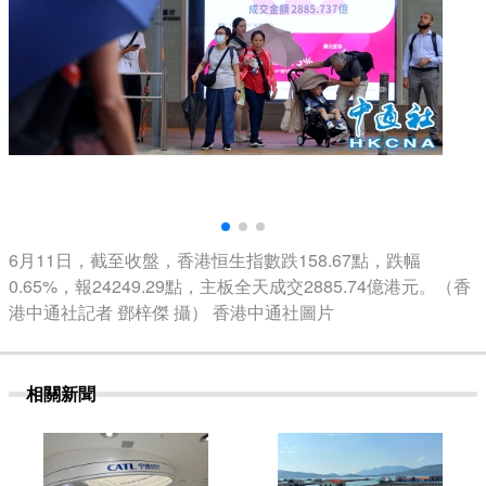
6月11日，截至收盤，香港恒生指數跌158.67點，跌幅
0.65%，報24249.29點，主板全天成交2885.74億港元。（香
港中通社記者 鄧梓傑 攝） 香港中通社圖片
相關新聞