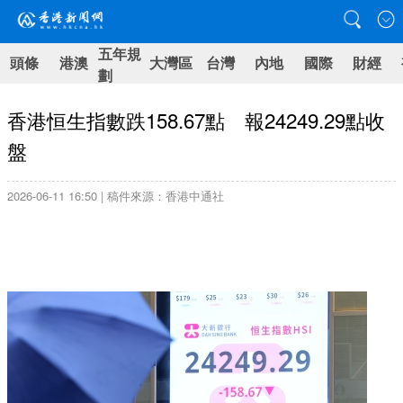
五年規
頭條
港澳
大灣區
台灣
內地
國際
財經
劃
香港恒生指數跌158.67點 報24249.29點收
盤
2026-06-11 16:50 | 稿件來源：香港中通社