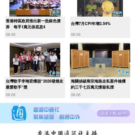
香港特區政府推出新一批銀色債
台灣7月CPI年增2.54%
券 每手1萬元保底息4
08-06
08-06
台灣歌手李翊君獲頒“2026發燒友
海關偵破兩宗海路走私案件檢獲
最愛歌手”獎
約三千七百萬元懷疑私煙
08-06
08-06