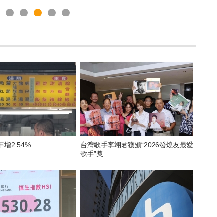
年增2.54%
台灣歌手李翊君獲頒“2026發燒友最愛
歌手”獎