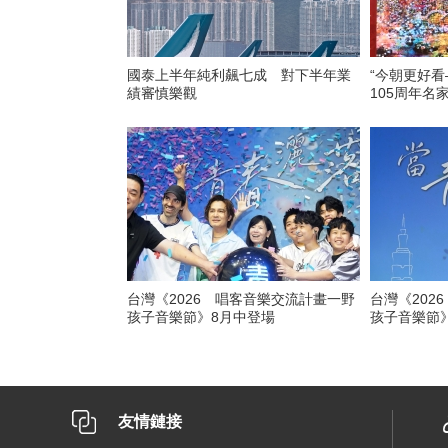
國泰上半年純利飆七成 對下半年業
“今朝更好
績審慎樂觀
105周年名
台灣《2026 唱客音樂交流計畫一野
台灣《202
孩子音樂節》8月中登場
孩子音樂節
友情鏈接