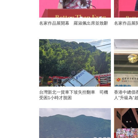
名家作品展開幕 羅淑佩出席並致辭
名家作品展
台灣新北一貨車下坡失控翻車 司機
香港中總倡
受困1小時才脫困
人”升級為“