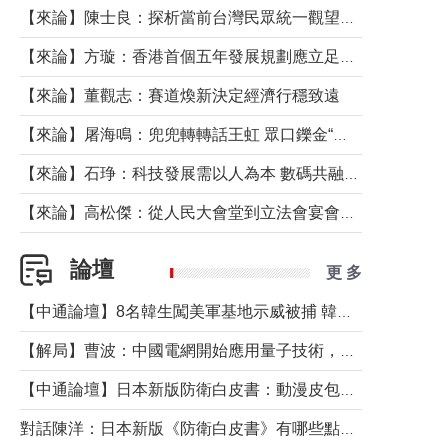
【來論】陳士良：探析當前台灣民眾統一觀望心態的深層成因
【來論】方璇：香港首個五年發展規劃應立足民生務實前行
【來論】董觀志：賽道煥新決定經濟行穩致遠
【來論】屠海鳴：兜兜轉轉話王虹 眾口鑠金“一邊倒”
【來論】石琤：科技發展需以人為本 數碼共融不應讓長者放棄傳統生活方式
【來論】高松傑：從人民大會堂到立法會宴會廳——香港管治新範式的完整拼圖
論壇
更 多
【中通論壇】8名韓生闖美軍基地示威被捕 韓國年輕人反美情緒從何而來？
【解局】曹波：中國電網開始應用量子技術，以後會不再停電嗎？
【中通論壇】日本新版防衛白皮書：動漫皮包藏不住軍國野心
對話陳洋：日本新版《防衛白皮書》有哪些點值得警惕？