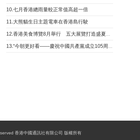
10.七月香港總雨量較正常值高超一倍
11.大熊貓生日主題電車在香港島行駛
12.香港美食博覽8月舉行 五大展覽打造盛夏嘉年華
13.“今朝更好看——慶祝中國共產黨成立105周年名家作品展”6日起舉行
ights Reserved 香港中國通訊社有限公司 版權所有