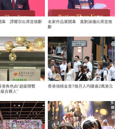
開幕 譚耀宗出席並致辭
名家作品展開幕 葉劉淑儀出席並致
辭
香港角色由“超級聯繫
香港強積金首7個月人均賺逾2萬港元
超級合夥人”