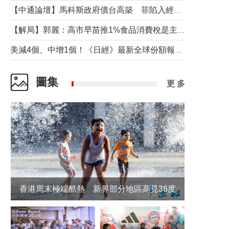
【中通論壇】馬科斯政府債台高築 菲陷入經濟困境與南海對抗惡循環？
【解局】郭麗：高市早苗推1%食品消費稅是主動作為還是被迫“飲鴆止渴”
美減4個、中增1個！《日經》最新全球份額報告透露了什麼？
圖集
更 多
香港周末極端酷熱 新界部分地區高見36度