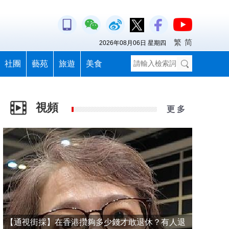
繁
简
2026年08月06日 星期四
社團
藝苑
旅遊
美食
視頻
更 多
【通視街採】在香港攢夠多少錢才敢退休？有人退