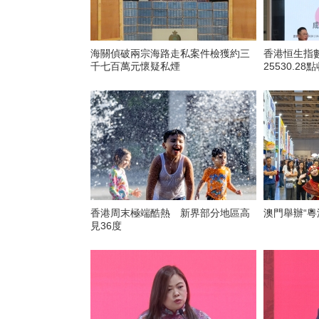
海關偵破兩宗海路走私案件檢獲約三
香港恒生指數
千七百萬元懷疑私煙
25530.28
香港周末極端酷熱 新界部分地區高
澳門舉辦“粵
見36度