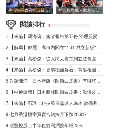
香港特區政府推出新一批銀色債券 每手1萬元保底息4.25厘
拜仁慕尼黑球星訪港 與球迷近距離互動
閱讀排行
1.【來論】屠海鳴：施政報告第五份 治理質變脈絡清
2.【解局】郭麗：高市內閣在“7.31”成立新版“特高課”意欲何為？
3.【來論】高松傑：從人民大會堂到立法會宴會廳——香港管治新範式的完整拼圖
4.【來論】高松傑：香港穩如磐石，背靠祖國才是真正的“終極護城河”
5.對話陳洋：日本新版《防衛白皮書》有哪些點值得警惕？
6.【中通論壇】日本新版防衛白皮書：動漫皮包藏不住軍國野心
7.【來論】石琤：科技發展需以人為本 數碼共融不應讓長者放棄傳統生活方式
8.七月香港樓宇買賣合約按月下跌28.8%
9.滙豐控股上半年稅前利潤按年增23%