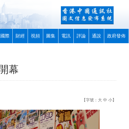
國際
財經
視頻
圖集
電訊
評論
通說
政府發佈
6開幕
【字號：
大
中
小
】