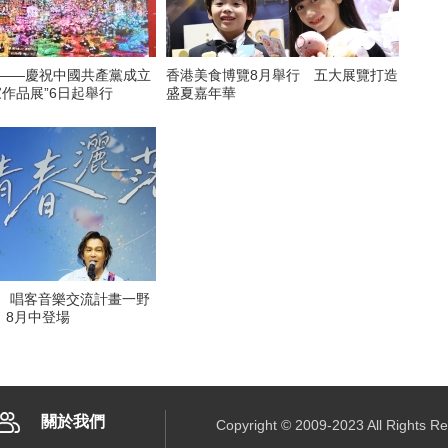
看——慶祝中國共產黨成立
香港美食博覽8月舉行 五大展覽打造
家作品展”6日起舉行
盛夏嘉年華
6 唱客音樂交流計畫一野
》8月中登場
關於我們
Copyright © 2009-2023 All R