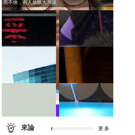
而不休，有人放眼大灣區
來論
更 多