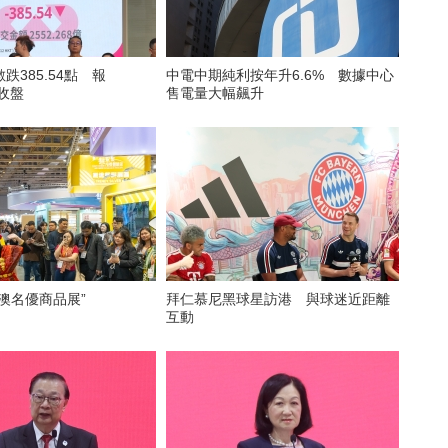
跌385.54點 報
中電中期純利按年升6.6% 數據中心
點收盤
售電量大幅飆升
澳名優商品展”
拜仁慕尼黑球星訪港 與球迷近距離
互動