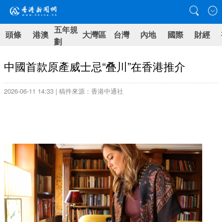
五年規
頭條
港澳
大灣區
台灣
內地
國際
財經
劃
中國首款原產威士忌“叠川”在香港推介
2026-06-11 14:33 | 稿件來源：香港中通社