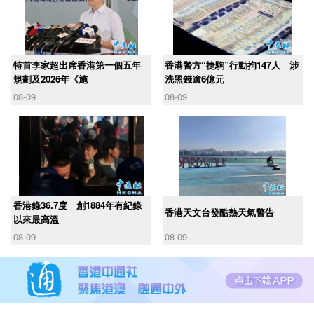
​特首李家超出席香港第一個五年
香港警方“捷駒”行動拘147人 涉
規劃及2026年《施
洗黑錢逾6億元
08-09
08-09
香港錄36.7度 創1884年有紀錄
香港天文台發酷熱天氣警告
以來最高溫
08-09
08-09