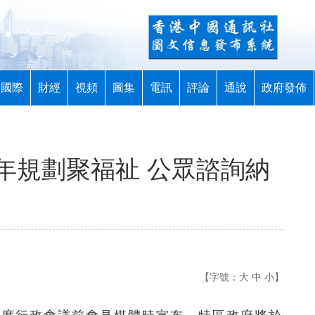
國際
財經
視頻
圖集
電訊
評論
通說
政府發佈
年規劃聚福祉 公眾諮詢納
【字號：
大
中
小
】