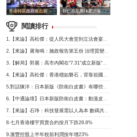
香港特區政府推出新一批銀色債券 每手1萬元保底息4.25厘
拜仁慕尼黑球星訪港 與球迷近距離互動
閱讀排行
1.【來論】高松傑：從人民大會堂到立法會宴會廳——香港管治新範式的完整拼圖
2.【來論】屠海鳴：施政報告第五份 治理質變脈絡清
3.【解局】郭麗：高市內閣在“7.31”成立新版“特高課”意欲何為？
4.【來論】高松傑：香港穩如磐石，背靠祖國才是真正的“終極護城河”
5.對話陳洋：日本新版《防衛白皮書》有哪些點值得警惕？
6.【中通論壇】日本新版防衛白皮書：動漫皮包藏不住軍國野心
7.【來論】石琤：科技發展需以人為本 數碼共融不應讓長者放棄傳統生活方式
8.七月香港樓宇買賣合約按月下跌28.8%
9.滙豐控股上半年稅前利潤按年增23%