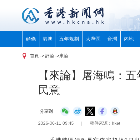
頭條
港澳
五年規劃
大灣區
台灣
內地
首頁
-> 評論 ->來論
【來論】屠海鳴：五
民意
分享到：
2026-06-11 09:45
|
稿件來源：hket