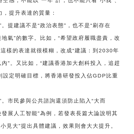
空感，不能以“一年”計，也不能只看“小我”、
力，提升表達的質量：
”。提建議不是“政治表態”，也不是“刷存在
“接地氣”的數字。比如，“希望政府履職盡責，改
這樣的表達就很模糊，改成“建議：到2030年
內”。又比如，“建議香港加大創科投入，追趕
劃設定明確目標，將香港研發投入佔GDP比重
”。市民參與公共諮詢還須防止陷入“大而
加快發展人工智能”為例，若發表長篇大論說明其
以小見大”提出具體建議，效果則會大大提升。