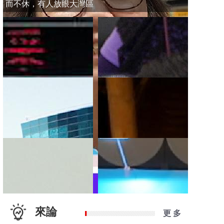
而不休，有人放眼大灣區
來論
更 多