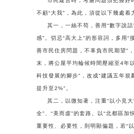
市民建言時，考慮問題須把握好時
不顧“大我”，為此，須從以下幾處着
其一，一絲不苟，善用“數字說話
感”。切忌“高大上”的形容詞，多用
善市民住房問題，不辜負市民期望”，
末，將公屋平均輪候時間壓縮至4年以
科技發展的腳步”，改成“建議五年規
提升至2%”。
其二，以微知著，注重“以小見大
全”、“美而虛”的套路。以“北都區
重要性、必要性，則明顯偏題，若“