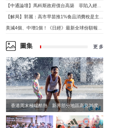
【中通論壇】馬科斯政府債台高築 菲陷入經濟困境與南海對抗惡循環？
【解局】郭麗：高市早苗推1%食品消費稅是主動作為還是被迫“飲鴆止渴”
美減4個、中增1個！《日經》最新全球份額報告透露了什麼？
圖集
更 多
香港周末極端酷熱 新界部分地區高見36度