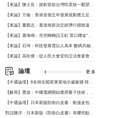
【來論】陳士良：探析當前台灣民眾統一觀望心態的深層成因
【來論】方璇：香港首個五年發展規劃應立足民生務實前行
【來論】董觀志：賽道煥新決定經濟行穩致遠
【來論】屠海鳴：兜兜轉轉話王虹 眾口鑠金“一邊倒”
【來論】石琤：科技發展需以人為本 數碼共融不應讓長者放棄傳統生活方式
【來論】高松傑：從人民大會堂到立法會宴會廳——香港管治新範式的完整拼圖
論壇
更 多
【中通論壇】8名韓生闖美軍基地示威被捕 韓國年輕人反美情緒從何而來？
【解局】曹波：中國電網開始應用量子技術，以後會不再停電嗎？
【中通論壇】日本新版防衛白皮書：動漫皮包藏不住軍國野心
對話陳洋：日本新版《防衛白皮書》有哪些點值得警惕？