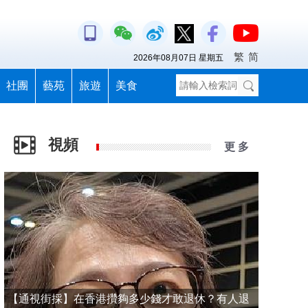
繁
简
2026年08月07日 星期五
社團
藝苑
旅遊
美食
視頻
更 多
【通視街採】在香港攢夠多少錢才敢退休？有人退