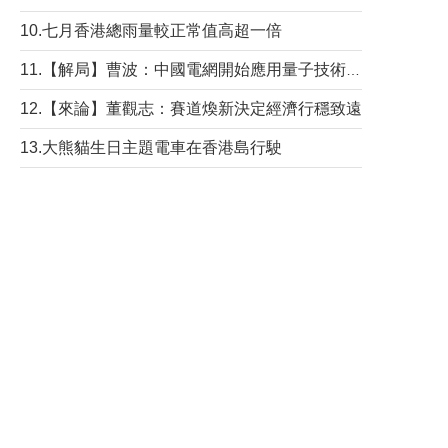
10.七月香港總雨量較正常值高超一倍
11.【解局】曹波：中國電網開始應用量子技術，以後會不再停電嗎？
12.【來論】董觀志：賽道煥新決定經濟行穩致遠
13.大熊貓生日主題電車在香港島行駛