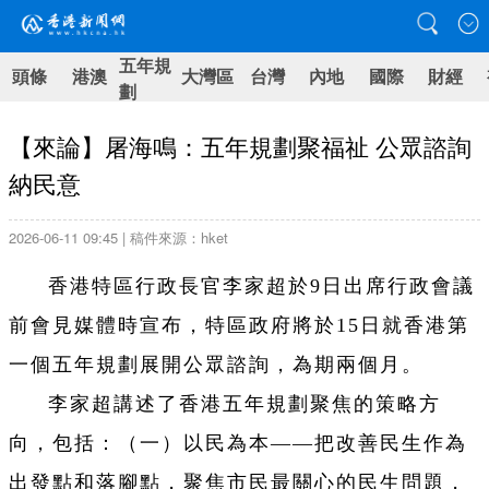
五年規
頭條
港澳
大灣區
台灣
內地
國際
財經
劃
【來論】屠海鳴：五年規劃聚福祉 公眾諮詢
納民意
2026-06-11 09:45 | 稿件來源：hket
香港特區行政長官李家超於9日出席行政會議
前會見媒體時宣布，特區政府將於15日就香港第
一個五年規劃展開公眾諮詢，為期兩個月。
李家超講述了香港五年規劃聚焦的策略方
向，包括：（一）以民為本——把改善民生作為
出發點和落腳點，聚焦市民最關心的民生問題，