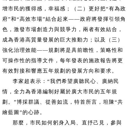
增市民的獲得感，幸福感；（二）更好把“有為政
府”和“高效市場”結合起來——政府將發揮引領角
色，激發市場創造力與競爭力，兩者有效結合，
成為香港高質量發展的巨大推動力；以及（三）
強化治理效能——規劃將是具前瞻性，策略性和
可操作性的指導文件，每年發表的施政報告將更
有效對接和響應五年規劃的發展方向和要求。
李家超表示：“我們希望廣聽民心、廣納民
情，全力為香港編制好屬於廣大市民的五年規
劃。”博採群議、從善如流，特首所言，坦陳“共
繪藍圖”的心跡。
那麼，市民如何躬身入局、直抒己見，參與