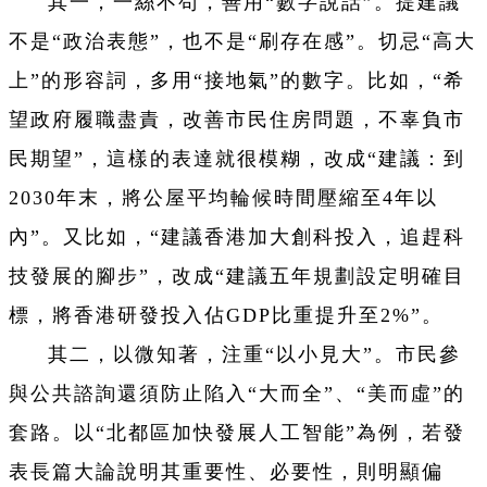
其一，一絲不苟，善用“數字說話”。提建議
不是“政治表態”，也不是“刷存在感”。切忌“高大
上”的形容詞，多用“接地氣”的數字。比如，“希
望政府履職盡責，改善市民住房問題，不辜負市
民期望”，這樣的表達就很模糊，改成“建議：到
2030年末，將公屋平均輪候時間壓縮至4年以
內”。又比如，“建議香港加大創科投入，追趕科
技發展的腳步”，改成“建議五年規劃設定明確目
標，將香港研發投入佔GDP比重提升至2%”。
其二，以微知著，注重“以小見大”。市民參
與公共諮詢還須防止陷入“大而全”、“美而虛”的
套路。以“北都區加快發展人工智能”為例，若發
表長篇大論說明其重要性、必要性，則明顯偏