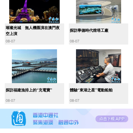
璀璨光城 無人機匯演在澳門夜
探訪寧德時代燈塔工廠
空上演
08-07
08-07
探訪福建漁排上的“充電寶”
體驗“東湖之星”電動船舶
08-07
08-07