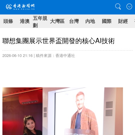
五年規
頭條
港澳
大灣區
台灣
內地
國際
財經
劃
聯想集團展示世界盃開發的核心AI技術
2026-06-10 21:16 | 稿件來源：香港中通社