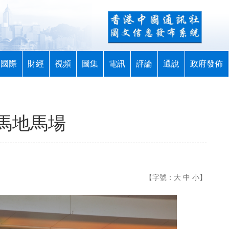
國際
財經
視頻
圖集
電訊
評論
通說
政府發佈
馬地馬場
【字號：
大
中
小
】