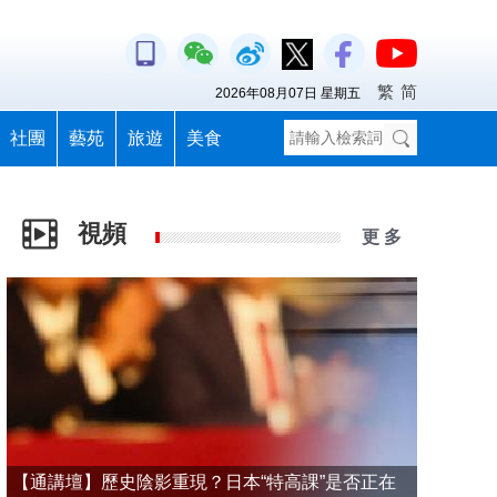
繁
简
2026年08月07日 星期五
社團
藝苑
旅遊
美食
視頻
更 多
【通講壇】歷史陰影重現？日本“特高課”是否正在