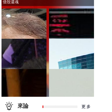
借殼還魂
來論
更 多