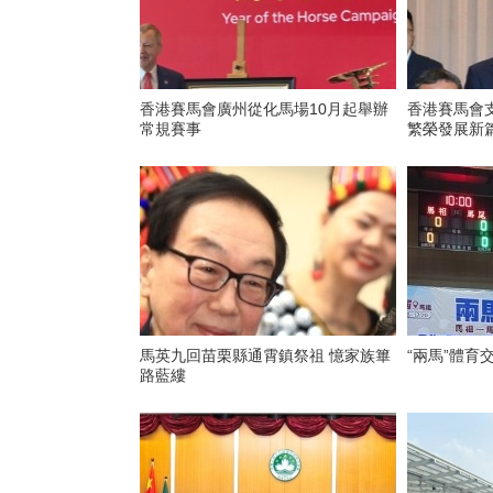
香港賽馬會廣州從化馬場10月起舉辦
香港賽馬會
常規賽事
繁榮發展新
馬英九回苗栗縣通霄鎮祭祖 憶家族篳
“兩馬”體育
路藍縷