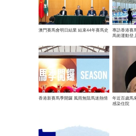
澳門賽馬會明日結業 結束44年賽馬史
專訪香港賽
馬術運動登
香港新賽馬季開鑼 風雨無阻馬迷熱情
年近百歲馬
感染住院