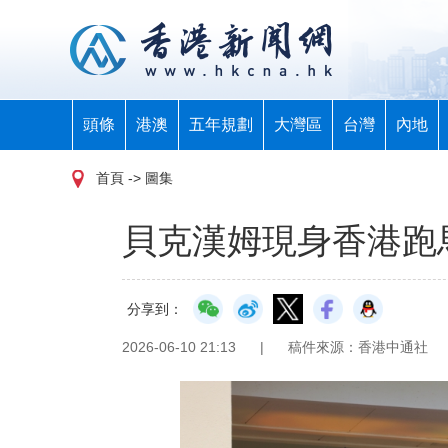
頭條
港澳
五年規劃
大灣區
台灣
內地
首頁
-> 圖集
貝克漢姆現身香港跑
分享到：
2026-06-10 21:13
|
稿件來源：香港中通社