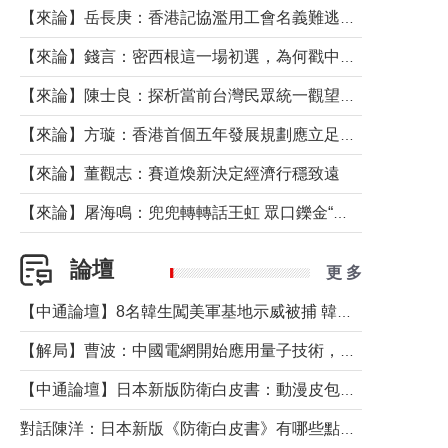
【來論】岳長庚：香港記協濫用工會名義難逃法律制裁
【來論】錢言：密西根這一場初選，為何戳中了兩黨最痛的神經？
【來論】陳士良：探析當前台灣民眾統一觀望心態的深層成因
【來論】方璇：香港首個五年發展規劃應立足民生務實前行
【來論】董觀志：賽道煥新決定經濟行穩致遠
【來論】屠海鳴：兜兜轉轉話王虹 眾口鑠金“一邊倒”
論壇
更 多
【中通論壇】8名韓生闖美軍基地示威被捕 韓國年輕人反美情緒從何而來？
【解局】曹波：中國電網開始應用量子技術，以後會不再停電嗎？
【中通論壇】日本新版防衛白皮書：動漫皮包藏不住軍國野心
對話陳洋：日本新版《防衛白皮書》有哪些點值得警惕？