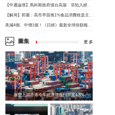
【中通論壇】馬科斯政府債台高築 菲陷入經濟困境與南海對抗惡循環？
【解局】郭麗：高市早苗推1%食品消費稅是主動作為還是被迫“飲鴆止渴”
美減4個、中增1個！《日經》最新全球份額報告透露了什麼？
圖集
更 多
滙豐上調香港今年經濟增長預測至4.5%