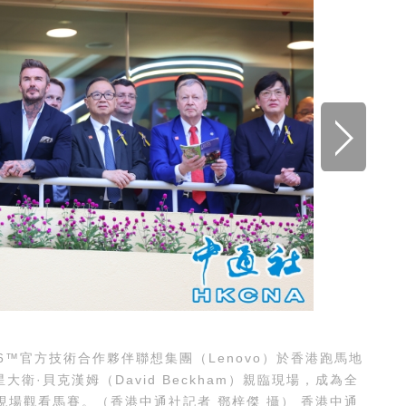
6™官方技術合作夥伴聯想集團（Lenovo）於香港跑馬地
衛·貝克漢姆（David Beckham）親臨現場，成為全
場觀看馬賽。（香港中通社記者 鄧梓傑 攝） 香港中通