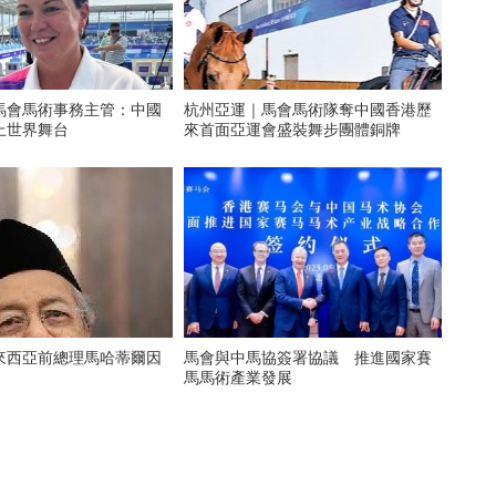
馬會馬術事務主管：中國
杭州亞運｜馬會馬術隊奪中國香港歷
上世界舞台
來首面亞運會盛裝舞步團體銅牌
來西亞前總理馬哈蒂爾因
馬會與中馬協簽署協議 推進國家賽
馬馬術產業發展