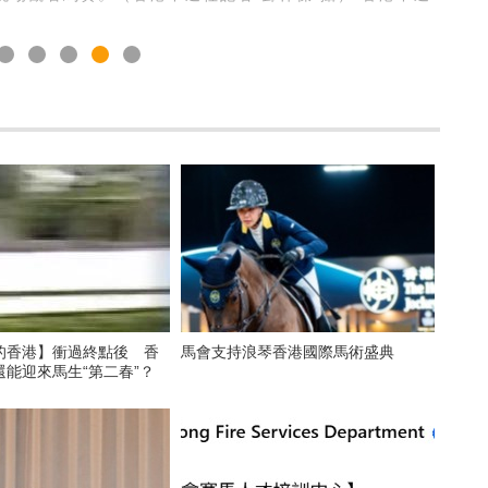
的香港】衝過終點後 香
馬會支持浪琴香港國際馬術盛典
能迎來馬生“第二春”？