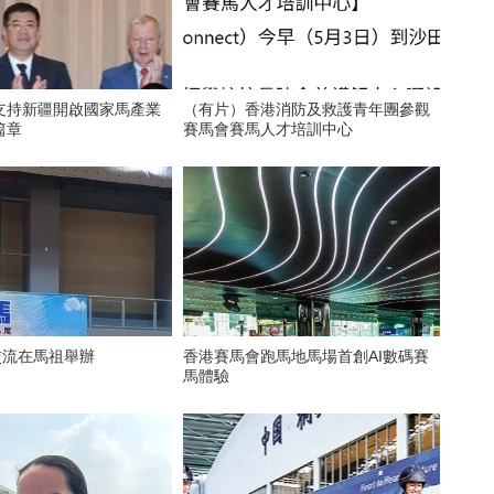
支持新疆開啟國家馬產業
（有片）香港消防及救護青年團參觀
篇章
賽馬會賽馬人才培訓中心
交流在馬祖舉辦
香港賽馬會跑馬地馬場首創AI數碼賽
馬體驗