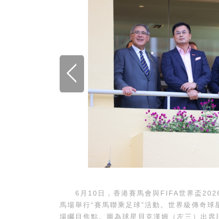
6月10日，香港賽馬會與FIFA世界盃202
馬場舉行“賽馬聯乘足球”活動。世界級傳奇球星大
場矚目焦點。圖為球星貝克漢姆（左三）出席現