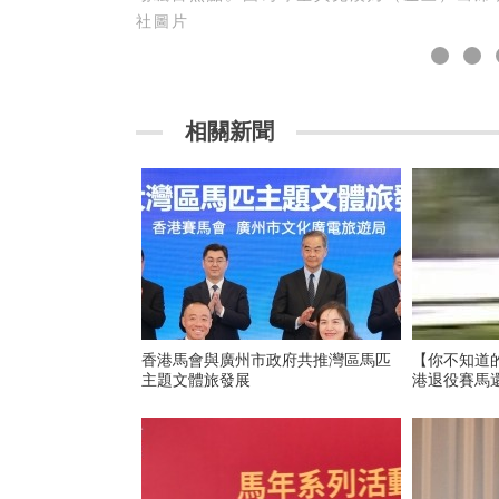
社圖片
相關新聞
香港馬會與廣州市政府共推灣區馬匹
【你不知道
主題文體旅發展
港退役賽馬還