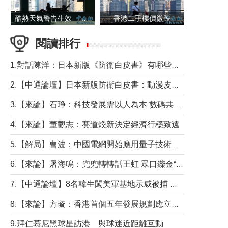
酷熱天氣警告生效 本港高溫持續至下周
香港二手樓價微跌
閱讀排行
1.對話陳洋：日本新版《防衛白皮書》有哪些點值得警惕？
2.【中通論壇】日本新版防衛白皮書：動漫皮包藏不住軍國野心
3.【來論】石琤：科技發展需以人為本 數碼共融不應讓長者放棄傳統生活方式
4.【來論】董觀志：賽道煥新決定經濟行穩致遠
5.【解局】曹波：中國電網開始應用量子技術，以後會不再停電嗎？
6.【來論】屠海鳴：兜兜轉轉話王虹 眾口鑠金“一邊倒”
7.【中通論壇】8名韓生闖美軍基地示威被捕 韓國年輕人反美情緒從何而來？
8.【來論】方璇：香港首個五年發展規劃應立足民生務實前行
9.拜仁慕尼黑球星訪港 與球迷近距離互動