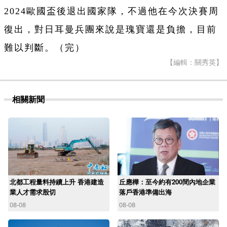
2024歐國盃後退出國家隊，不過他在今次決賽周
復出，對日耳曼兵團來說是瑰寶還是負擔，目前
難以判斷。（完）
【編輯：關秀英】
相關新聞
北都工程量料持續上升 香港建造
丘應樺：至今約有200間內地企業
業人才需求殷切
落戶香港準備出海
08-08
08-08