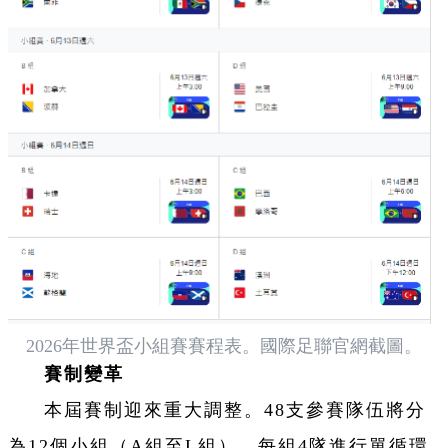
2026年世界盃小組賽賽程表。國際足聯官網截圖。
賽制變革
本屆賽制迎來重大調整。48支參賽隊伍將分
為12個小組（A組至L組），每組4隊進行單循環