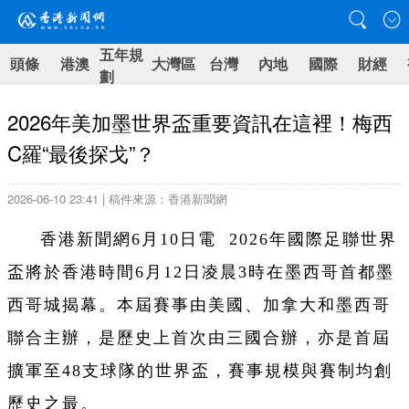
五年規
頭條
港澳
大灣區
台灣
內地
國際
財經
劃
2026年美加墨世界盃重要資訊在這裡！梅西
C羅“最後探戈”？
2026-06-10 23:41 | 稿件來源：香港新聞網
香港新聞網6月10日電 2026年國際足聯世界
盃將於香港時間6月12日凌晨3時在墨西哥首都墨
西哥城揭幕。本屆賽事由美國、加拿大和墨西哥
聯合主辦，是歷史上首次由三國合辦，亦是首屆
擴軍至48支球隊的世界盃，賽事規模與賽制均創
歷史之最。