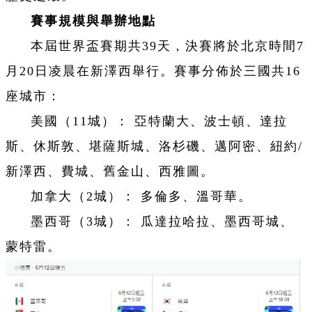
賽事規模與舉辦地點
本屆世界盃賽期共39天，決賽將於北京時間7
月20日凌晨在新澤西舉行。賽事分佈於三國共16
座城市：
美國（11城）： 亞特蘭大、波士頓、達拉
斯、休斯敦、堪薩斯城、洛杉磯、邁阿密、紐約/
新澤西、費城、舊金山、西雅圖。
加拿大（2城）： 多倫多、溫哥華。
墨西哥（3城）： 瓜達拉哈拉、墨西哥城、
蒙特雷。