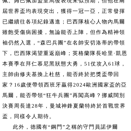
佩。姆巴佩加盟皇馬後表現未似預期，但他在兩
屆世界盃均表現突出，獲得一冠一亞，正常發揮
已繼續往各項紀錄邁進；巴西隊核心人物內馬爾
雖飽受傷病困擾，無論能否上陣，但作為精神領
袖仍然入選，“森巴兵團”在名帥安切洛蒂的帶領
下，巴西隊渴望重返巔峰；英格蘭隊長哈里·凱恩
本賽季在拜仁慕尼黑狀態大勇，51仗攻入61球，
主帥由修夫基換上杜慈，能否終於把獎盃帶回
家？
16歲便帶領西班牙贏得2024歐洲國家盃的亞
馬爾，能否帶領“狂牛兵團”再闖高峰？挪威闊別
決賽周長達28年，曼城神鋒夏蘭特終於首戰世界
盃，同樣令人期待。
此外，德國有“鋼門”之稱的守門員諾伊爾