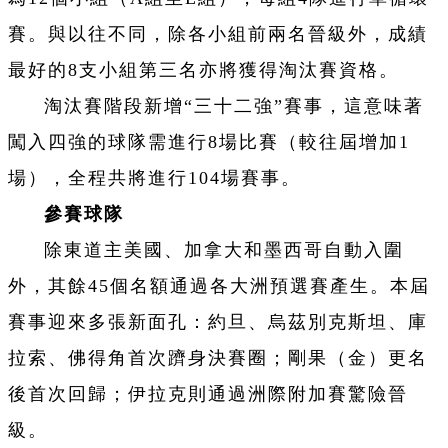
賽。與以往不同，除各小組前兩名晉級外，成績
最好的8支小組第三名亦將獲得淘汰賽資格。
淘汰賽階段新增“三十二強”賽事，這意味著
闖入四強的球隊需進行8場比賽（較往屆增加1
場），全程共將進行104場賽事。
參賽球隊
除東道主美國、加拿大和墨西哥自動入圍
外，其餘45個名額通過各大洲預選賽產生。本屆
賽事迎來多張新面孔：約旦、烏茲別克斯坦、庫
拉索、佛得角首次躋身決賽圈；剛果（金）更名
後首次回歸；伊拉克則通過洲際附加賽驚險晉
級。