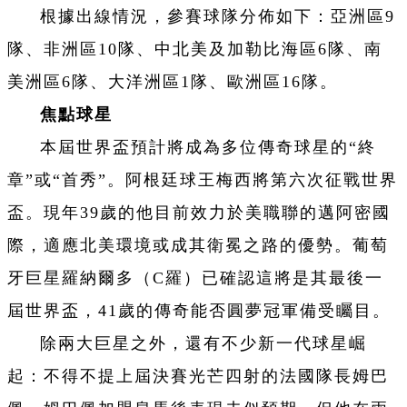
根據出線情況，參賽球隊分佈如下：亞洲區9
隊、非洲區10隊、中北美及加勒比海區6隊、南
美洲區6隊、大洋洲區1隊、歐洲區16隊。
焦點球星
本屆世界盃預計將成為多位傳奇球星的“終
章”或“首秀”。
阿根廷球王梅西將第六次征戰世界
盃。現年39歲的他目前效力於美職聯的邁阿密國
際，適應北美環境或成其衛冕之路的優勢。葡萄
牙巨星羅納爾多（C羅）已確認這將是其最後一
屆世界盃，41歲的傳奇能否圓夢冠軍備受矚目。
除兩大巨星之外，還有不少新一代球星崛
起：不得不提上屆決賽光芒四射的法國隊長姆巴