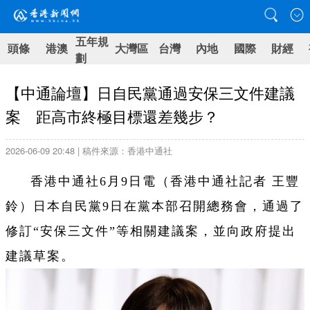
五年規
頭條
港澳
大灣區
台灣
內地
國際
財經
劃
【中通論壇】日自民黨通過安保三文件建議
案 距高市終極目標還差幾步？
2026-06-09 20:48 | 稿件來源：香港中通社
香港中通社6月9日電（香港中通社記者 王豐
鈴）日本自民黨9日在黨本部召開總務會，通過了
修訂“安保三文件”等相關建議案，並向政府提出
建議草案。