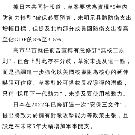
據日本共同社報道，草案要求為實現“5年內
防衛力轉型”確保必要預算，未明示具體防衛支出
增幅目標，但提及北約部分成員國防衛支出提高
至佔GDP的3%至3.5%。
高市早苗就任前曾宣稱有意修訂“無核三原
則”，但會上對此存在分歧，草案未提及這一點，
而是強調進一步強化以美國核嚇阻為核心的延伸
嚇阻可信度。草案對於可搭載長程導彈的潛艦，
只稱“採用下一代動力”，未提及要使用核動力。
日本在2022年已修訂過一次“安保三文件”，
提出將致力於擁有對敵攻擊能力等政策主張，且
設定在未來5年大幅增加軍事開支。