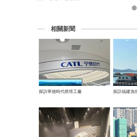
相關新聞
探訪寧德時代燈塔工廠
探訪福建漁排