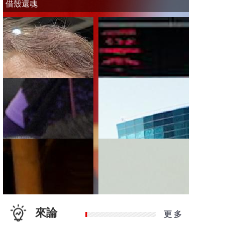
借殼還魂
來論
更 多