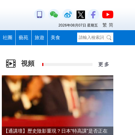
繁
简
2026年08月07日 星期五
社團
藝苑
旅遊
美食
視頻
更 多
【通講壇】歷史陰影重現？日本“特高課”是否正在