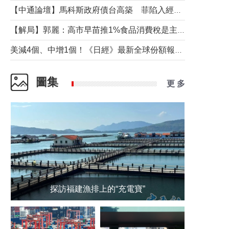
【中通論壇】馬科斯政府債台高築 菲陷入經濟困境與南海對抗惡循環？
【解局】郭麗：高市早苗推1%食品消費稅是主動作為還是被迫“飲鴆止渴”
美減4個、中增1個！《日經》最新全球份額報告透露了什麼？
圖集
更 多
探訪福建漁排上的“充電寶”