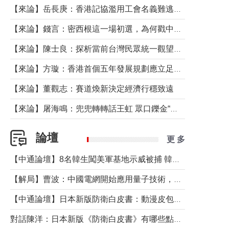
【來論】岳長庚：香港記協濫用工會名義難逃法律制裁
【來論】錢言：密西根這一場初選，為何戳中了兩黨最痛的神經？
【來論】陳士良：探析當前台灣民眾統一觀望心態的深層成因
【來論】方璇：香港首個五年發展規劃應立足民生務實前行
【來論】董觀志：賽道煥新決定經濟行穩致遠
【來論】屠海鳴：兜兜轉轉話王虹 眾口鑠金“一邊倒”
論壇
更 多
【中通論壇】8名韓生闖美軍基地示威被捕 韓國年輕人反美情緒從何而來？
【解局】曹波：中國電網開始應用量子技術，以後會不再停電嗎？
【中通論壇】日本新版防衛白皮書：動漫皮包藏不住軍國野心
對話陳洋：日本新版《防衛白皮書》有哪些點值得警惕？