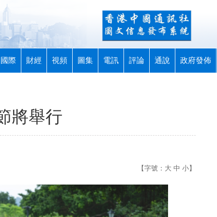
國際
財經
視頻
圖集
電訊
評論
通說
政府發佈
節將舉行
【字號：
大
中
小
】