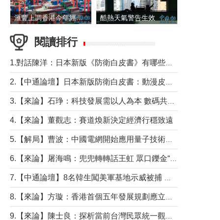
滙豐上調香港今年經濟增長預測至4.5%
酷熱天氣警告生效 本港高溫持續至下周
閱讀排行
1.對話陳洋：日本新版《防衛白皮書》有哪些點值得警惕？
2.【中通論壇】日本新版防衛白皮書：動漫皮包藏不住軍國野心
3.【來論】石琤：科技發展需以人為本 數碼共融不應讓長者放棄傳統生活方式
4.【來論】董觀志：賽道煥新決定經濟行穩致遠
5.【解局】曹波：中國電網開始應用量子技術，以後會不再停電嗎？
6.【來論】屠海鳴：兜兜轉轉話王虹 眾口鑠金“一邊倒”
7.【中通論壇】8名韓生闖美軍基地示威被捕 韓國年輕人反美情緒從何而來？
8.【來論】方璇：香港首個五年發展規劃應立足民生務實前行
9.【來論】陳士良：探析當前台灣民眾統一觀望心態的深層成因