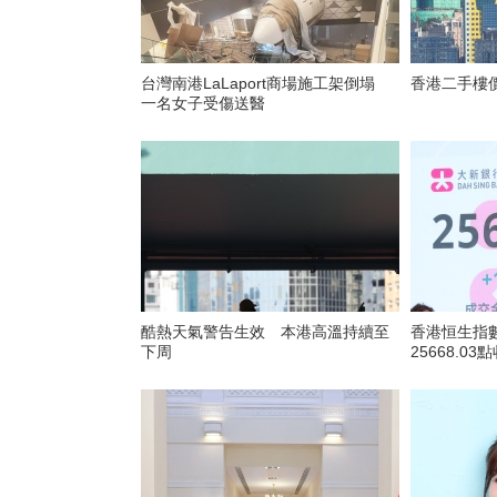
台灣南港LaLaport商場施工架倒塌
香港二手樓
一名女子受傷送醫
酷熱天氣警告生效 本港高溫持續至
香港恒生指數
下周
25668.03