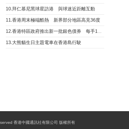
10.拜仁慕尼黑球星訪港 與球迷近距離互動
11.香港周末極端酷熱 新界部分地區高見36度
12.香港特區政府推出新一批銀色債券 每手1萬元保底息4.25厘
13.大熊貓生日主題電車在香港島行駛
ights Reserved 香港中國通訊社有限公司 版權所有