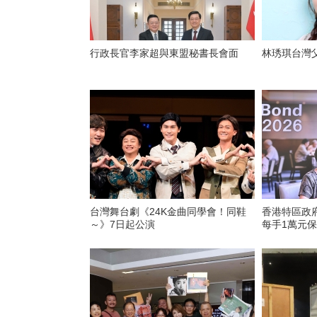
行政長官李家超與東盟秘書長會面
林琇琪台灣
台灣舞台劇《24K金曲同學會！同鞋
香港特區政
～》7日起公演
每手1萬元保