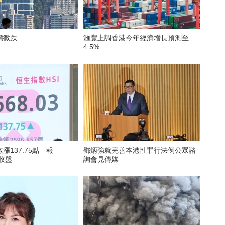
價微跌
滙豐上調香港今年經濟增長預測至
4.5%
漲137.75點 報
鄧炳強就完善本港性罪行法例公眾諮
點收盤
詢會見傳媒