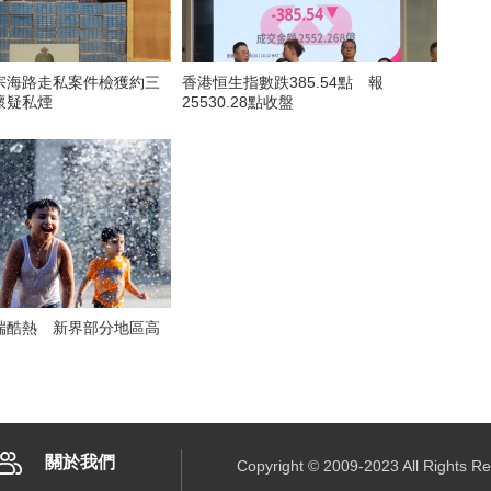
宗海路走私案件檢獲約三
香港恒生指數跌385.54點 報
懷疑私煙
25530.28點收盤
端酷熱 新界部分地區高
關於我們
Copyright © 2009-2023 All R