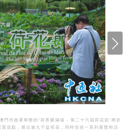
市政署舉辦的“荷香樂滿城 - 第二十六屆荷花節”將於
設置賞花點，展出逾九千盆荷花，同時安排一系列展覽和活