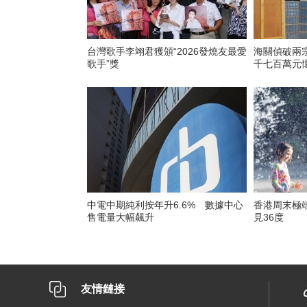
台灣歌手李翊君獲頒“2026發燒友最愛
海關偵破兩
歌手”獎
千七百萬元
中電中期純利按年升6.6% 數據中心
香港周末極
售電量大幅飆升
見36度
友情鏈接