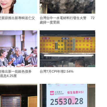
父親節推出新專輯送亡父
台灣台中一水電材料行發生火警 72
歲婦一度受困
府推出新一批銀色債券
台灣7月CPI年增2.54%
底息4.25厘