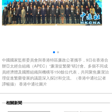
中國國家監察委員會與香港特區廉政公署攜手，9日在香港合
辦亞太經合組織（APEC）“廉潔促繁榮”研討會。多個不同成
員經濟體及國際組織與機構等150餘位代表，共同聚焦廉潔治
理促進繁榮發展的議題深入探討和交流。（香港中通社記者
譚暢攝） 香港中通社圖片
相關新聞