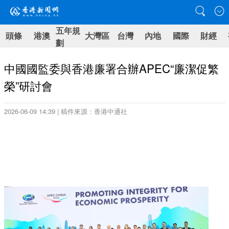
五年規
頭條
港澳
大灣區
台灣
內地
國際
財經
劃
中國國監委與香港廉署合辦APEC“廉潔促繁
榮”研討會
2026-06-09 14:39 | 稿件來源：香港中通社