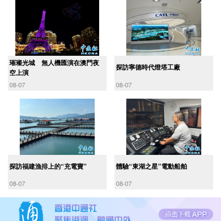
璀璨光城 無人機匯演在澳門夜
探訪寧德時代燈塔工廠
空上演
08-07
08-07
探訪福建漁排上的“充電寶”
體驗“東湖之星”電動船舶
08-07
08-07