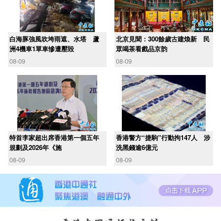
白海豚強風吹垮雨遮、水塔 蘆
北京見聞：300餘歲古建煥新 民
洲4機車1單車慘遭壓毀
眾喝茶看戲品京韵
08-09
08-09
​特首李家超出席香港第一個五年
香港警方“捷駒”行動拘147人 涉
規劃及2026年《施
洗黑錢逾6億元
08-09
08-09