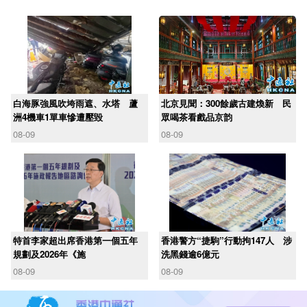
白海豚強風吹垮雨遮、水塔 蘆
北京見聞：300餘歲古建煥新 民
洲4機車1單車慘遭壓毀
眾喝茶看戲品京韵
08-09
08-09
​特首李家超出席香港第一個五年
香港警方“捷駒”行動拘147人 涉
規劃及2026年《施
洗黑錢逾6億元
08-09
08-09