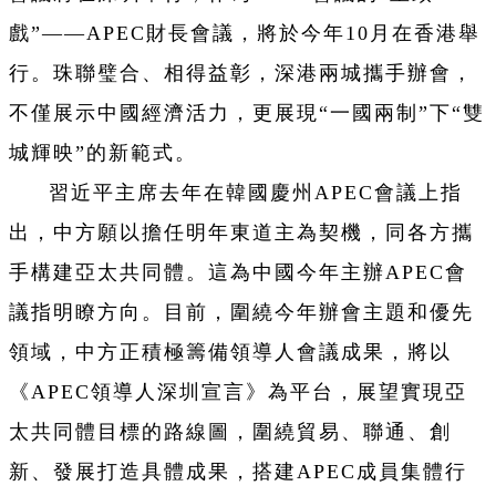
戲”——APEC財長會議，將於今年10月在香港舉
行。珠聯璧合、相得益彰，深港兩城攜手辦會，
不僅展示中國經濟活力，更展現“一國兩制”下“雙
城輝映”的新範式。
習近平主席去年在韓國慶州APEC會議上指
出，中方願以擔任明年東道主為契機，同各方攜
手構建亞太共同體。這為中國今年主辦APEC會
議指明瞭方向。目前，圍繞今年辦會主題和優先
領域，中方正積極籌備領導人會議成果，將以
《APEC領導人深圳宣言》為平台，展望實現亞
太共同體目標的路線圖，圍繞貿易、聯通、創
新、發展打造具體成果，搭建APEC成員集體行