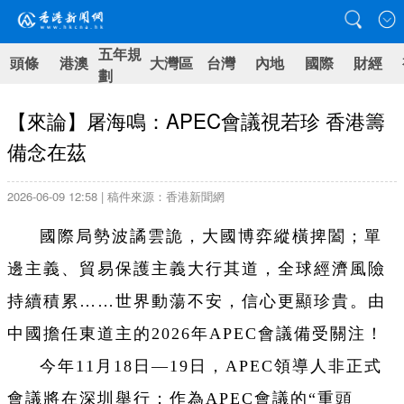
五年規
頭條
港澳
大灣區
台灣
內地
國際
財經
劃
【來論】屠海鳴：APEC會議視若珍 香港籌
備念在茲
2026-06-09 12:58 | 稿件來源：香港新聞網
國際局勢波譎雲詭，大國博弈縱橫捭闔；單
邊主義、貿易保護主義大行其道，全球經濟風險
持續積累……世界動蕩不安，信心更顯珍貴。由
中國擔任東道主的2026年APEC會議備受關注！
今年11月18日—19日，APEC領導人非正式
會議將在深圳舉行；作為APEC會議的“重頭