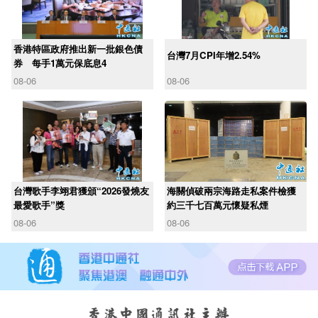
香港特區政府推出新一批銀色債
台灣7月CPI年增2.54%
券 每手1萬元保底息4
08-06
08-06
台灣歌手李翊君獲頒“2026發燒友
海關偵破兩宗海路走私案件檢獲
最愛歌手”獎
約三千七百萬元懷疑私煙
08-06
08-06