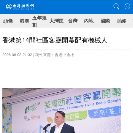
五年規
頭條
港澳
大灣區
台灣
內地
國際
財經
劃
香港第14間社區客廳開幕配有機械人
2026-06-08 21:32 | 稿件來源：香港中通社