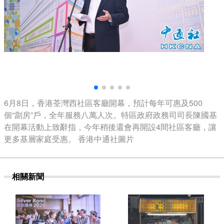
6月8日，香港荃灣西社區客廳開幕，預計每年可惠及500
個“劏房”戶，全年服務八萬人次。特區政府政務司司長陳國基
在開幕活動上致辭指，今年稍後還會再開設4間社區客廳，讓
更多基層家庭受惠。 香港中通社圖片
相關新聞