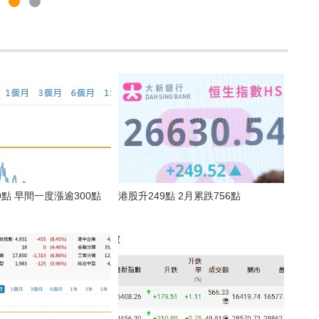
9點 早間一度漲逾300點
港股升249點 2月累跌756點