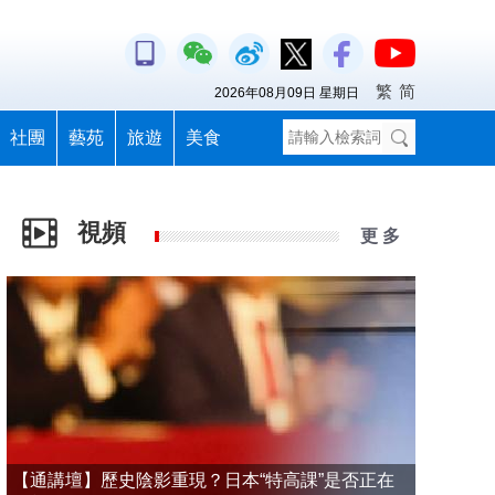
繁
简
2026年08月09日 星期日
社團
藝苑
旅遊
美食
視頻
更 多
【通講壇】歷史陰影重現？日本“特高課”是否正在