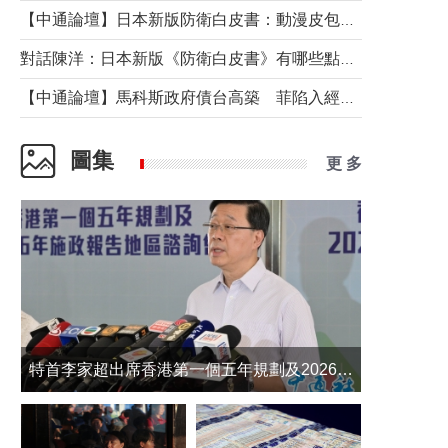
【中通論壇】日本新版防衛白皮書：動漫皮包藏不住軍國野心
對話陳洋：日本新版《防衛白皮書》有哪些點值得警惕？
【中通論壇】馬科斯政府債台高築 菲陷入經濟困境與南海對抗惡循環？
圖集
更 多
​特首李家超出席香港第一個五年規劃及2026年《施政報告》地區諮詢會