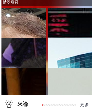
借殼還魂
來論
更 多