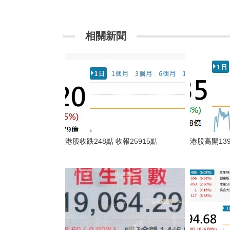
相關新聞
港股收跌248點 收報25915點
港股高開13