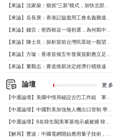
【來論】沈家燊：狠抓“三新”模式，加快北部都會區建設
【來論】岳長庚：香港記協濫用工會名義難逃法律制裁
【來論】錢言：密西根這一場初選，為何戳中了兩黨最痛的神經？
【來論】陳士良：探析當前台灣民眾統一觀望心態的深層成因
【來論】方璇：香港首個五年發展規劃應立足民生務實前行
【來論】董觀志：賽道煥新決定經濟行穩致遠
論壇
更 多
【中通論壇】美國中情局秘設古巴工作組 軍事行動箭在弦上？
【中通論壇】中國對美加強無人機出口管制 學者：貿易與安全考量兼有
【中通論壇】8名韓生闖美軍基地示威被捕 韓國年輕人反美情緒從何而來？
【解局】曹波：中國電網開始應用量子技術，以後會不再停電嗎？