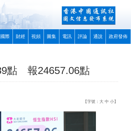
國際
財經
視頻
圖集
電訊
評論
通說
政府發佈
9點 報24657.06點
【字號：
大
中
小
】