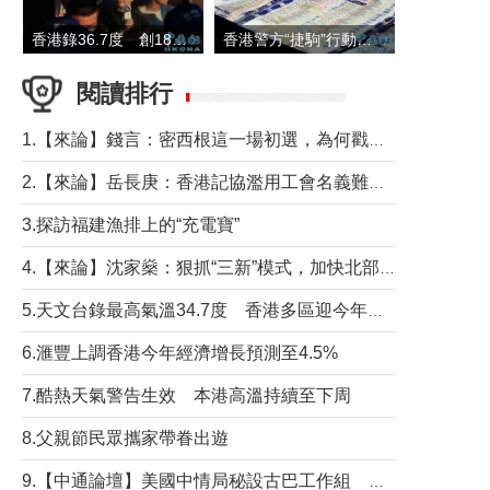
香港錄36.7度 創1884年有紀錄以來最高溫
香港警方“捷駒”行動拘147人 涉洗黑錢逾6億元
閱讀排行
1.【來論】錢言：密西根這一場初選，為何戳中了兩黨最痛的神經？
2.【來論】岳長庚：香港記協濫用工會名義難逃法律制裁
3.探訪福建漁排上的“充電寶”
4.【來論】沈家燊：狠抓“三新”模式，加快北部都會區建設
5.天文台錄最高氣溫34.7度 香港多區迎今年最熱一天
6.滙豐上調香港今年經濟增長預測至4.5%
7.酷熱天氣警告生效 本港高溫持續至下周
8.父親節民眾攜家帶眷出遊
9.【中通論壇】美國中情局秘設古巴工作組 軍事行動箭在弦上？