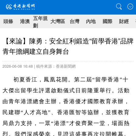
五年規
頭條
港澳
大灣區
台灣
內地
國際
財經
劃
【來論】陳勇：安全紅利鍛造“留學香港”品牌
青年擔綱建立自身舞台
2026-06-08 16:48 | 稿件來源：香港新聞網
初夏香江，鳳凰花開。第二屆“留學香港”十
大傑出留學生評選啟動儀式日前隆重舉行。活動
由青年港漂總會主辦，香港優才國際教育承辦，
民建聯“人才高地”、香港匯智等協辦，並獲教育
局鼎力支持，一眾“港漂”才俊齊聚一堂，場面熱
烈。我們深感榮幸，見證這盛事再次拉開帷幕。