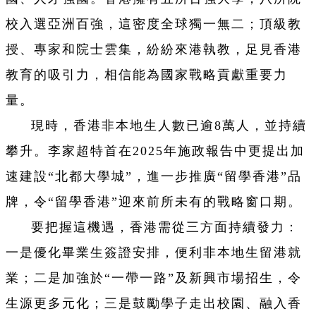
校入選亞洲百強，這密度全球獨一無二；頂級教
授、專家和院士雲集，紛紛來港執教，足見香港
教育的吸引力，相信能為國家戰略貢獻重要力
量。
現時，香港非本地生人數已逾8萬人，並持續
攀升。李家超特首在2025年施政報告中更提出加
速建設“北都大學城”，進一步推廣“留學香港”品
牌，令“留學香港”迎來前所未有的戰略窗口期。
要把握這機遇，香港需從三方面持續發力：
一是優化畢業生簽證安排，便利非本地生留港就
業；二是加強於“一帶一路”及新興市場招生，令
生源更多元化；三是鼓勵學子走出校園、融入香