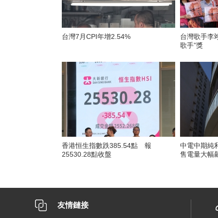
台灣7月CPI年增2.54%
台灣歌手李翊
歌手”獎
香港恒生指數跌385.54點 報
中電中期純利
25530.28點收盤
售電量大幅
友情鏈接