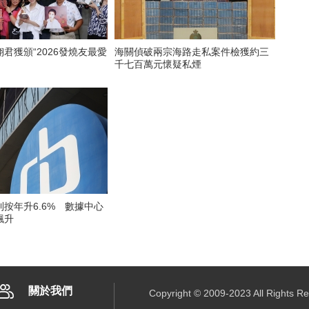
君獲頒“2026發燒友最愛
海關偵破兩宗海路走私案件檢獲約三
千七百萬元懷疑私煙
按年升6.6% 數據中心
飆升
關於我們
Copyright © 2009-2023 All R