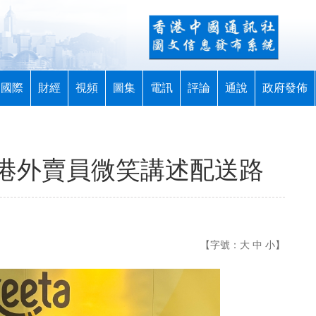
國際
財經
視頻
圖集
電訊
評論
通說
政府發佈
港外賣員微笑講述配送路
【字號：
大
中
小
】