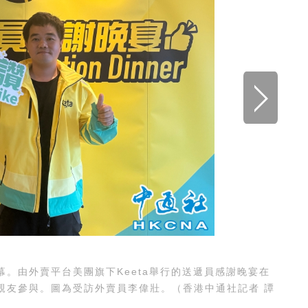
由外賣平台美團旗下Keeta舉行的送遞員感謝晚宴在
友參與。圖為資深營運經理Line。（香港中通社記者 譚