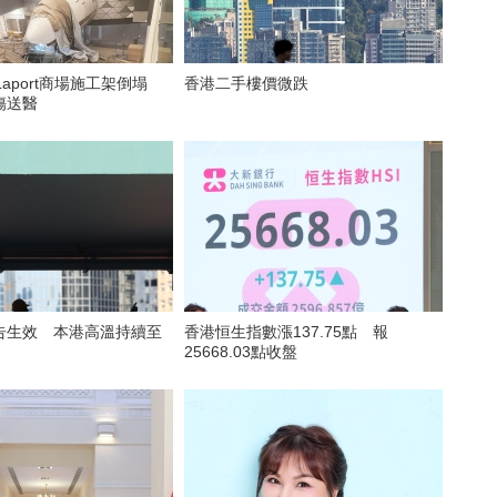
Laport商場施工架倒塌
香港二手樓價微跌
傷送醫
告生效 本港高溫持續至
香港恒生指數漲137.75點 報
25668.03點收盤