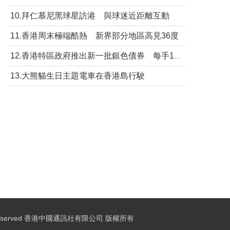
10.拜仁慕尼黑球星訪港 與球迷近距離互動
11.香港周末極端酷熱 新界部分地區高見36度
12.香港特區政府推出新一批銀色債券 每手1萬元保底息4.25厘
13.大熊貓生日主題電車在香港島行駛
ights Reserved 香港中國通訊社有限公司 版權所有