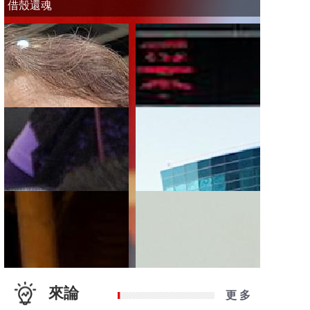
借殼還魂
來論
更 多