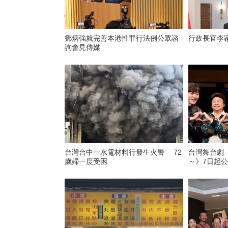
鄧炳強就完善本港性罪行法例公眾諮
行政長官李
詢會見傳媒
台灣台中一水電材料行發生火警 72
台灣舞台劇
歲婦一度受困
～》7日起