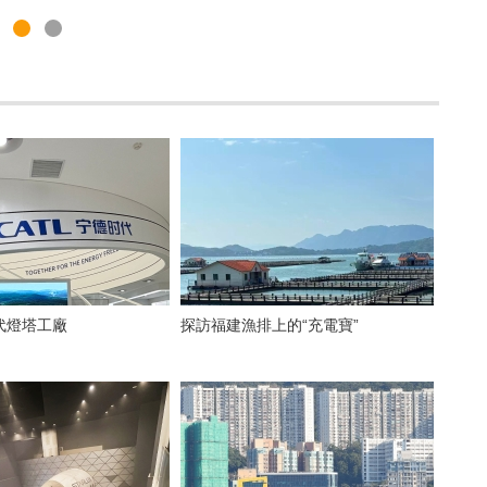
代燈塔工廠
探訪福建漁排上的“充電寶”