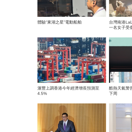
體驗“東湖之星”電動船舶
台灣南港La
一名女子受
滙豐上調香港今年經濟增長預測至
酷熱天氣警
4.5%
下周