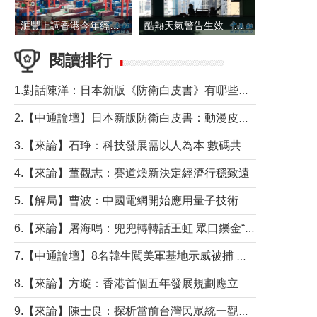
滙豐上調香港今年經濟增長預測至4.5%
酷熱天氣警告生效 本港高溫持續至下周
閱讀排行
1.對話陳洋：日本新版《防衛白皮書》有哪些點值得警惕？
2.【中通論壇】日本新版防衛白皮書：動漫皮包藏不住軍國野心
3.【來論】石琤：科技發展需以人為本 數碼共融不應讓長者放棄傳統生活方式
4.【來論】董觀志：賽道煥新決定經濟行穩致遠
5.【解局】曹波：中國電網開始應用量子技術，以後會不再停電嗎？
6.【來論】屠海鳴：兜兜轉轉話王虹 眾口鑠金“一邊倒”
7.【中通論壇】8名韓生闖美軍基地示威被捕 韓國年輕人反美情緒從何而來？
8.【來論】方璇：香港首個五年發展規劃應立足民生務實前行
9.【來論】陳士良：探析當前台灣民眾統一觀望心態的深層成因