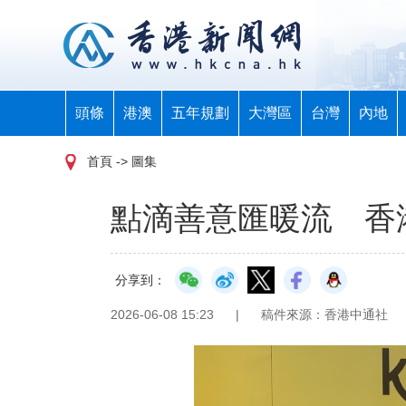
頭條
港澳
五年規劃
大灣區
台灣
內地
首頁
-> 圖集
點滴善意匯暖流 香
分享到：
2026-06-08 15:23
|
稿件來源：香港中通社