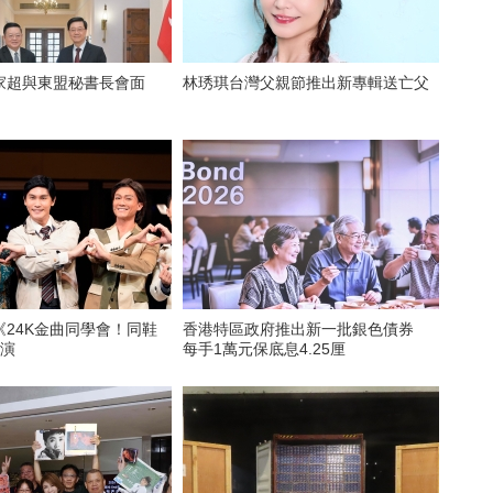
家超與東盟秘書長會面
林琇琪台灣父親節推出新專輯送亡父
《24K金曲同學會！同鞋
香港特區政府推出新一批銀色債券
公演
每手1萬元保底息4.25厘