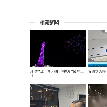
相關新聞
璀璨光城 無人機匯演在澳門夜空上
探訪寧德時
演