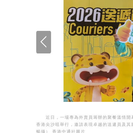
近日，一場專為外賣員籌辦的聚餐溫情開幕。
香港尖沙咀舉行，邀請表現卓越的送遞員及其親
暢攝） 香港中通社圖片