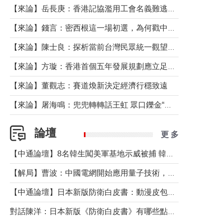
【來論】岳長庚：香港記協濫用工會名義難逃法律制裁
【來論】錢言：密西根這一場初選，為何戳中了兩黨最痛的神經？
【來論】陳士良：探析當前台灣民眾統一觀望心態的深層成因
【來論】方璇：香港首個五年發展規劃應立足民生務實前行
【來論】董觀志：賽道煥新決定經濟行穩致遠
【來論】屠海鳴：兜兜轉轉話王虹 眾口鑠金“一邊倒”
論壇
更 多
【中通論壇】8名韓生闖美軍基地示威被捕 韓國年輕人反美情緒從何而來？
【解局】曹波：中國電網開始應用量子技術，以後會不再停電嗎？
【中通論壇】日本新版防衛白皮書：動漫皮包藏不住軍國野心
對話陳洋：日本新版《防衛白皮書》有哪些點值得警惕？