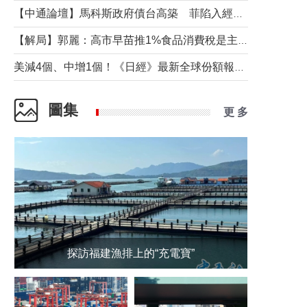
【中通論壇】馬科斯政府債台高築 菲陷入經濟困境與南海對抗惡循環？
【解局】郭麗：高市早苗推1%食品消費稅是主動作為還是被迫“飲鴆止渴”
美減4個、中增1個！《日經》最新全球份額報告透露了什麼？
圖集
更 多
探訪福建漁排上的“充電寶”