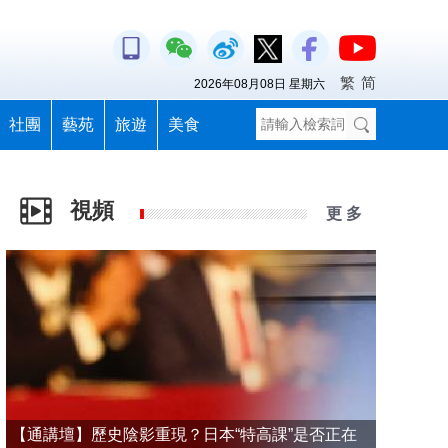
繁
简
2026年08月08日 星期六
社團
藝苑
旅遊
美食
視頻
更 多
【通講壇】歷史陰影重現？日本“特高課”是否正在