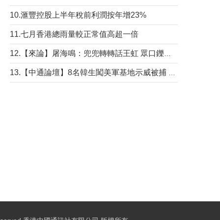
10.滙豐控股上半年稅前利潤按年增23%
11.七月香港總雨量較正常值高超一倍
12.【來論】屠海鳴：兜兜轉轉話王虹 眾口鑠金“一邊倒”
13.【中通論壇】8名韓生闖美軍基地示威被捕 韓國年輕人反美情緒從何而來？