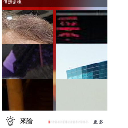
借殼還魂
來論
更 多