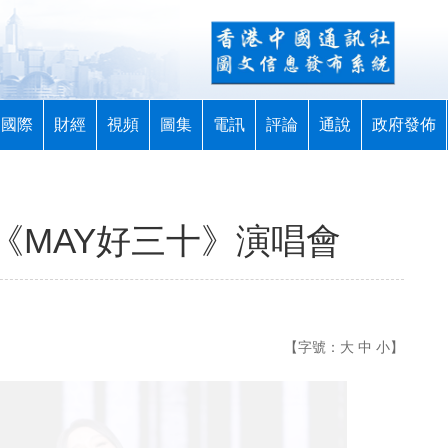
國際
財經
視頻
圖集
電訊
評論
通說
政府發佈
《MAY好三十》演唱會
【字號：
大
中
小
】