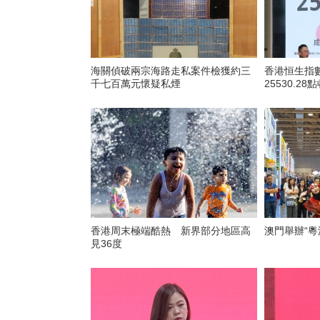
海關偵破兩宗海路走私案件檢獲約三
香港恒生指數
千七百萬元懷疑私煙
25530.28
香港周末極端酷熱 新界部分地區高
澳門舉辦“粵
見36度