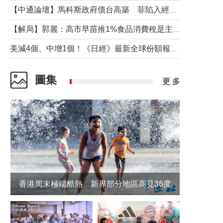
【中通論壇】馬科斯政府債台高築 菲陷入經濟困境與南海對抗惡循環？
【解局】郭麗：高市早苗推1%食品消費稅是主動作為還是被迫“飲鴆止渴”
美減4個、中增1個！《日經》最新全球份額報告透露了什麼？
圖集
更 多
香港周末極端酷熱 新界部分地區高見36度