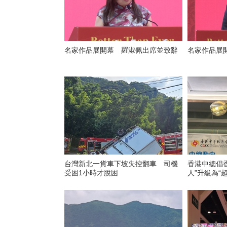
名家作品展開幕 羅淑佩出席並致辭
名家作品展
台灣新北一貨車下坡失控翻車 司機
香港中總倡
受困1小時才脫困
人”升級為“