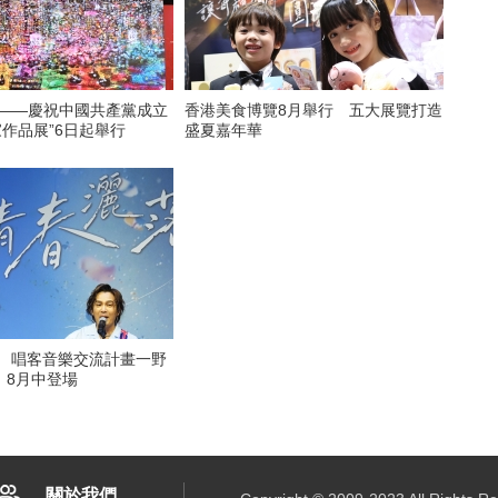
看——慶祝中國共產黨成立
香港美食博覽8月舉行 五大展覽打造
家作品展”6日起舉行
盛夏嘉年華
6 唱客音樂交流計畫一野
》8月中登場
關於我們