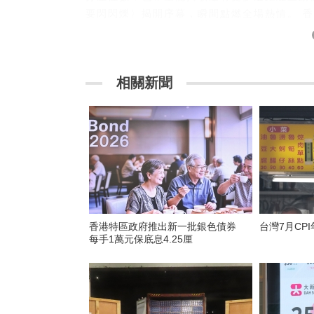
要閃閃爍〉揭開序幕，瞬間點燃全場熱情。 
相關新聞
香港特區政府推出新一批銀色債券
台灣7月CPI
每手1萬元保底息4.25厘