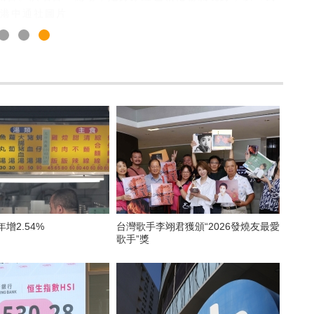
香港中通社圖片
年增2.54%
台灣歌手李翊君獲頒“2026發燒友最愛
歌手”獎