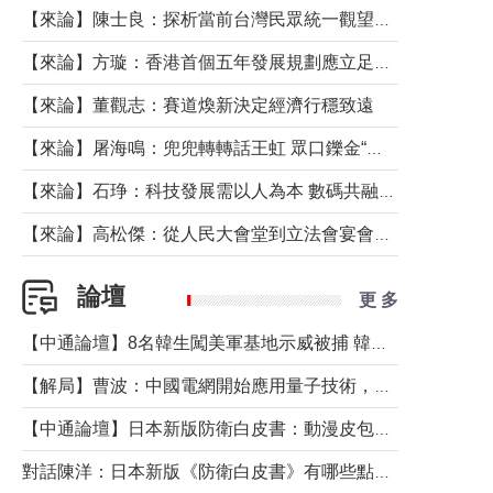
【來論】陳士良：探析當前台灣民眾統一觀望心態的深層成因
【來論】方璇：香港首個五年發展規劃應立足民生務實前行
【來論】董觀志：賽道煥新決定經濟行穩致遠
【來論】屠海鳴：兜兜轉轉話王虹 眾口鑠金“一邊倒”
【來論】石琤：科技發展需以人為本 數碼共融不應讓長者放棄傳統生活方式
【來論】高松傑：從人民大會堂到立法會宴會廳——香港管治新範式的完整拼圖
論壇
更 多
【中通論壇】8名韓生闖美軍基地示威被捕 韓國年輕人反美情緒從何而來？
【解局】曹波：中國電網開始應用量子技術，以後會不再停電嗎？
【中通論壇】日本新版防衛白皮書：動漫皮包藏不住軍國野心
對話陳洋：日本新版《防衛白皮書》有哪些點值得警惕？