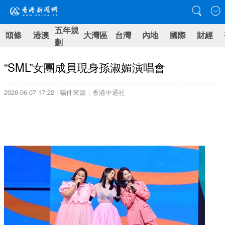
五年規
頭條
港澳
大灣區
台灣
內地
國際
財經
劃
“SML”女團成員現身孫淑媚演唱會
2026-06-07 17:22 | 稿件來源：香港中通社