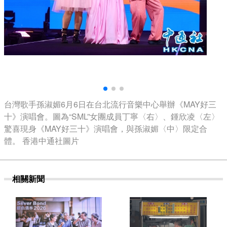
台灣歌手孫淑媚6月6日在台北流行音樂中心舉辦《MAY好三
十》演唱會。圖為“SML”女團成員丁寧〈右〉、鍾欣凌〈左〉
驚喜現身《MAY好三十》演唱會，與孫淑媚〈中〉限定合
體。 香港中通社圖片
相關新聞