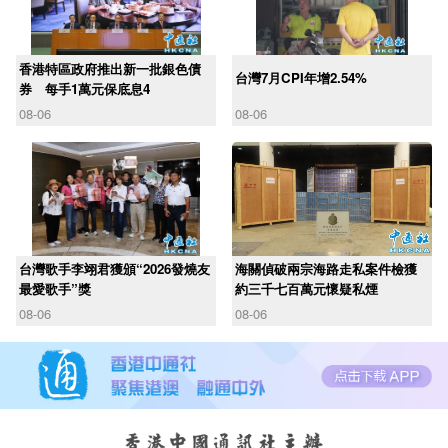
香港特區政府推出新一批銀色債
台灣7月CPI年增2.54%
券 每手1萬元保底息4
08-06
08-06
台灣歌手李翊君獲頒“2026發燒友
海關偵破兩宗海路走私案件檢獲
最愛歌手”獎
約三千七百萬元懷疑私煙
08-06
08-06