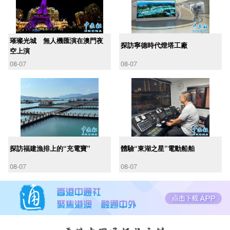
璀璨光城 無人機匯演在澳門夜
探訪寧德時代燈塔工廠
空上演
08-07
08-07
探訪福建漁排上的“充電寶”
體驗“東湖之星”電動船舶
08-07
08-07