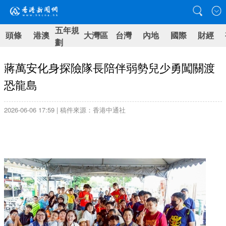
五年規
頭條
港澳
大灣區
台灣
內地
國際
財經
劃
蔣萬安化身探險隊長陪伴弱勢兒少勇闖關渡
恐龍島
2026-06-06 17:59 | 稿件來源：香港中通社