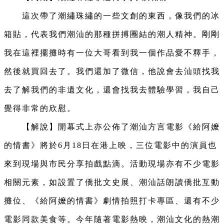
這次帶了潮繡珠繡的一些文創的東西，像我們的冰
箱貼，代表我們潮汕的那種拼搏團結的潮人精神。剛剛
我在這裡擺攤時有一位大哥看到我一個作品愛不釋手，
然後就買回去了。我們還加了微信，他說會去汕頭找我
去了解我們的非遺文化，還會找我去體驗學習，我自己
覺得非常的欣慰。
【解說】開幕式上亦公佈了潮汕方言電影《給阿嬤
的情書》將於6月18日在港上映，三位電影中的演員也
來到現場與市民分享拍戲點滴。活動現場亦有不少電影
相關元素，如設置了僑批文史展、潮汕話朗讀僑批互動
攤位、《給阿嬤的情書》劇情拍照打卡專區、還有不少
電影同款美食等。今年隨著電影熱映，潮汕文化的熱潮