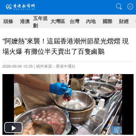
五年規
頭條
港澳
大灣區
台灣
內地
國際
財經
劃
“阿嬤熱”來襲！這屆香港潮州節星光熠熠 現
場火爆 有攤位半天賣出了百隻鹵鵝
2026-06-06 10:35 | 稿件來源：香港中通社
Play