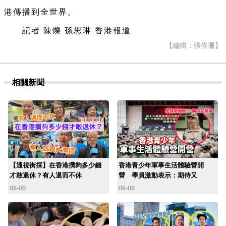
港傳播到全世界。
記者 陳爍 孫思琳 香港報道
【編輯：張依珊】
相關新聞
【通視街採】在香港攢夠多少錢
香港青少年軍事生活體驗營開
才敢退休？有人退而不休
營 學員激動表示：期待又
08-06
08-06