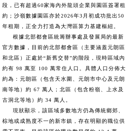
段，已有超過60家海內外龍頭企業與園區簽署租
約；沙嶺數據園區亦於2026年3月初成功批出50
年租期，正全力打造為大灣區算力基建樞紐。
根據北部都會區統籌辦事處及發展局的最新
官方數據，目前的北部都會區（主要涵蓋元朗區
和北區）正處於“新舊交替”的階段，現時區域內
約有 98 萬至 100 萬常住人口。具體人口分佈大
約為：元朗區（包含天水圍、元朗市中心及元朗
南等地）約 67 萬人；北區（包含粉嶺、上水及
古洞北等地）約 34 萬人。
現狀顯示，該區域多數地方仍為傳統鄉郊、
棕地或成熟度不一的新市鎮，存在明顯的職位供