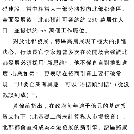
礎建設，當中相當大一部分將投向北部都會區。
全面發展後，北都預計可容納約 250 萬居住人
口，並提供約 65 萬個工作職位。
對於北都發展，特區高層展現了極大的推進
決心。行政長官李家超曾多次在公開场合強調北
都發展必須採用“新思維”，他不僅直言對推動進
度“心急如焚”，更表明在招商引資上要打破常
規，“只要企業有興趣，可以‘唔掂傾到掂’（從沒
戲談到成）”。
黃偉綸指出，在政府每年逾千億元的基建投
資支持下（此基礎上尚未計算私人市場投資），
北部都會區將成為本港發展的新引擎。該區將聚