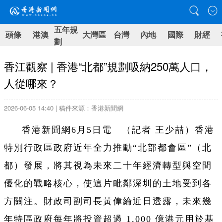
五年規
頭條
港澳
大灣區
台灣
內地
國際
財經
劃
香江觀察 | 香港“北都”規劃吸納250萬人口，
人從哪來？
2026-06-05 14:40 | 稿件來源：香港新聞網
香港新聞網6月5日電 （記者 王少喆）香港
特別行政區政府近年全力推動“北部都會區”（北
都）發展，將其視為未來二十年經濟轉型與空間
優化的戰略核心，使這片毗鄰深圳的土地受到各
方關注。財政司副司長黃偉綸近日透露，未來幾
年特區政府每年將投資超過 1,000 億港元用於基