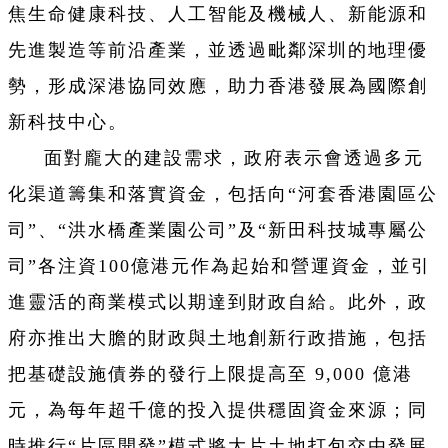
焦生命健康科技、人工智能及機械人、新能源和
先進製造等前沿產業，並透過毗鄰深圳的地理優
勢，形成深港協同效應，助力香港發展為國際創
新科技中心。
面對龐大的建設需求，政府表示會透過多元
化渠道籌集和落實資金，包括向“河套香港園區公
司”、“洪水橋產業園公司”及“新田科技城專屬公
司”各注資100億港元作為起始和營運資金，並引
進靈活的商業模式以期達到財政自給。此外，政
府亦推出大膽的財政與土地創新行政措施，包括
把基礎設施債券的發行上限提高至 9,000 億港
元，為每年超千億的投入提供穩固資金來源；同
時推行“片區開發”模式將大片土地打包交由發展