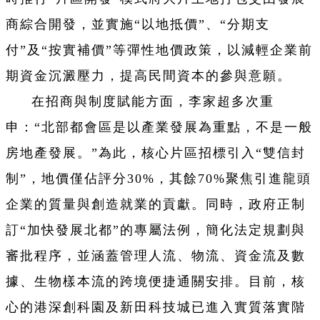
商綜合開發，並實施“以地抵價”、“分期支
付”及“按實補價”等彈性地價政策，以減輕企業前
期資金沉澱壓力，提高民間資本的參與意願。
在招商與制度賦能方面，李家超多次重
申：“北部都會區是以產業發展為重點，不是一般
房地產發展。”為此，核心片區招標引入“雙信封
制”，地價僅佔評分30%，其餘70%聚焦引進龍頭
企業的質量與創造就業的貢獻。同時，政府正制
訂“加快發展北都”的專屬法例，簡化法定規劃與
審批程序，並涵蓋管理人流、物流、資金流及數
據、生物樣本流的跨境便捷通關安排。目前，核
心的港深創科園及新田科技城已進入實質落實階