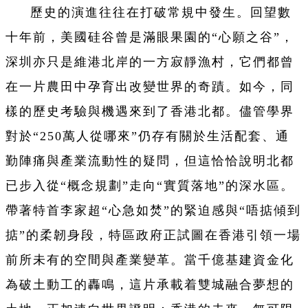
歷史的演進往往在打破常規中發生。回望數
十年前，美國硅谷曾是滿眼果園的“心願之谷”，
深圳亦只是維港北岸的一方寂靜漁村，它們都曾
在一片農田中孕育出改變世界的奇蹟。如今，同
樣的歷史考驗與機遇來到了香港北都。儘管學界
對於“250萬人從哪來”仍存有關於生活配套、通
勤陣痛與產業流動性的疑問，但這恰恰說明北都
已步入從“概念規劃”走向“實質落地”的深水區。
帶著特首李家超“心急如焚”的緊迫感與“唔掂傾到
掂”的柔韌身段，特區政府正試圖在香港引領一場
前所未有的空間與產業變革。當千億基建資金化
為破土動工的轟鳴，這片承載着雙城融合夢想的