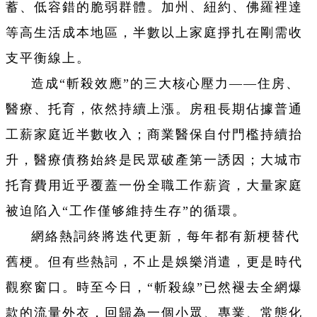
蓄、低容錯的脆弱群體。加州、紐約、佛羅裡達
等高生活成本地區，半數以上家庭掙扎在剛需收
支平衡線上。
造成“斬殺效應”的三大核心壓力——住房、
醫療、托育，依然持續上漲。房租長期佔據普通
工薪家庭近半數收入；商業醫保自付門檻持續抬
升，醫療債務始終是民眾破產第一誘因；大城市
托育費用近乎覆蓋一份全職工作薪資，大量家庭
被迫陷入“工作僅够維持生存”的循環。
網絡熱詞終將迭代更新，每年都有新梗替代
舊梗。但有些熱詞，不止是娛樂消遣，更是時代
觀察窗口。
時至今日，“斬殺線”已然褪去全網爆
款的流量外衣，回歸為一個小眾、專業、常態化