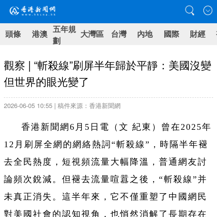
五年規
頭條
港澳
大灣區
台灣
內地
國際
財經
劃
觀察 | “斬殺線”刷屏半年歸於平靜：美國沒變
但世界的眼光變了
2026-06-05 10:55 | 稿件來源：香港新聞網
香港新聞網6月5日電（文 紀東）曾在2025年
12月刷屏全網的網絡熱詞“斬殺線”，時隔半年褪
去全民熱度，短視頻流量大幅降溫，普通網友討
論頻次銳減。但褪去流量喧囂之後，“斬殺線”并
未真正消失。這半年來，它不僅重塑了中國網民
對美國社會的認知視角，也悄然消解了長期存在