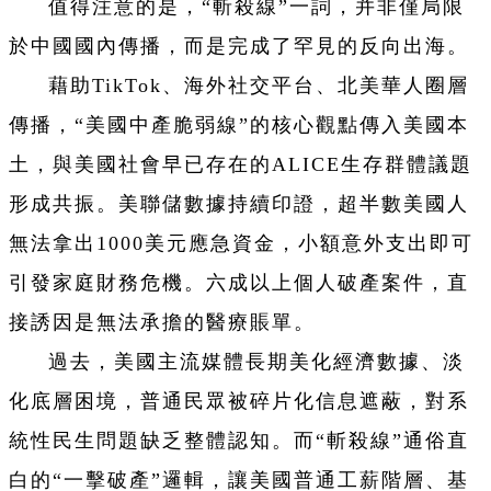
值得注意的是，“斬殺線”一詞，并非僅局限
於中國國內傳播，而是完成了罕見的反向出海。
藉助TikTok、海外社交平台、北美華人圈層
傳播，“美國中產脆弱線”的核心觀點傳入美國本
土，與美國社會早已存在的ALICE生存群體議題
形成共振。
美聯儲數據持續印證，超半數美國人
無法拿出1000美元應急資金，小額意外支出即可
引發家庭財務危機。六成以上個人破產案件，直
接誘因是無法承擔的醫療賬單。
過去，美國主流媒體長期美化經濟數據、淡
化底層困境，普通民眾被碎片化信息遮蔽，對系
統性民生問題缺乏整體認知。而“斬殺線”通俗直
白的“一擊破產”邏輯，讓美國普通工薪階層、基