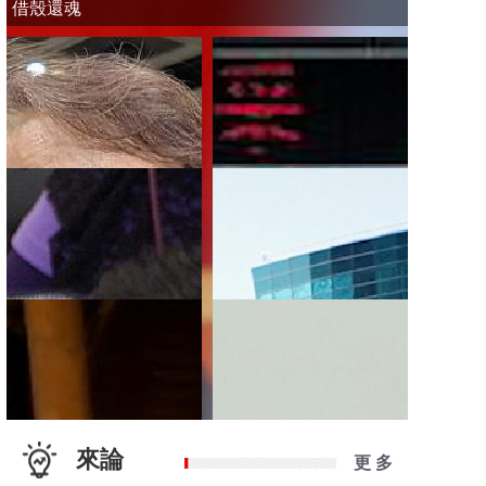
借殼還魂
來論
更 多