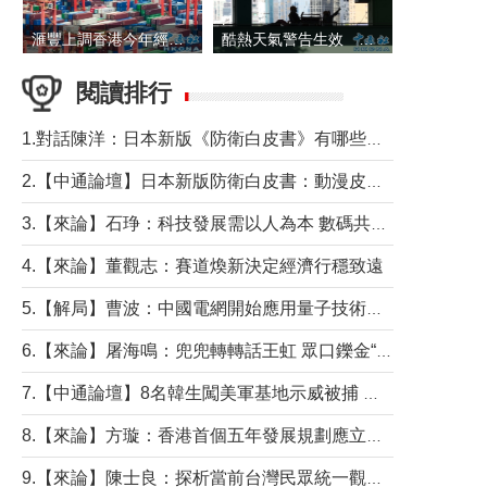
滙豐上調香港今年經濟增長預測至4.5%
酷熱天氣警告生效 本港高溫持續至下周
閱讀排行
1.對話陳洋：日本新版《防衛白皮書》有哪些點值得警惕？
2.【中通論壇】日本新版防衛白皮書：動漫皮包藏不住軍國野心
3.【來論】石琤：科技發展需以人為本 數碼共融不應讓長者放棄傳統生活方式
4.【來論】董觀志：賽道煥新決定經濟行穩致遠
5.【解局】曹波：中國電網開始應用量子技術，以後會不再停電嗎？
6.【來論】屠海鳴：兜兜轉轉話王虹 眾口鑠金“一邊倒”
7.【中通論壇】8名韓生闖美軍基地示威被捕 韓國年輕人反美情緒從何而來？
8.【來論】方璇：香港首個五年發展規劃應立足民生務實前行
9.【來論】陳士良：探析當前台灣民眾統一觀望心態的深層成因