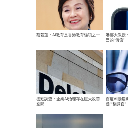
蔡若蓮：AI教育是香港教育強項之一
港都大教授
己的“價值”
德勤調查：企業AI治理存在巨大改善
百度AI眼鏡明年
空間
遊”“翻譯官”