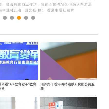
題，結合展覽、峰會與實戰工作坊，協助企業將AI落地融入營運流
中通社記者 謝光磊 攝） 香港中通社圖片
舉辦“AI+教育變革”教育
預算案｜香港將持續以AI賦能公共服
布會
務