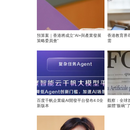
預算案｜香港將成立“AI+與產業發展
香港教育界
策略委員會”
需
百度千帆企業級AI開發平台發布4.0全
觀察：全球首
新版本
媒體“飯碗”