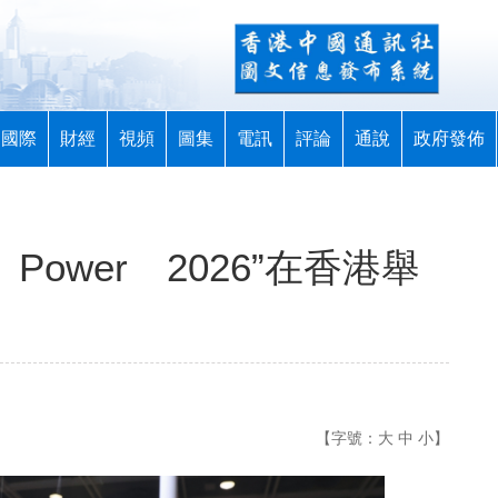
國際
財經
視頻
圖集
電訊
評論
通說
政府發佈
 Power 2026”在香港舉
【字號：
大
中
小
】