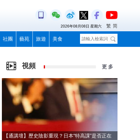
繁
简
2026年08月08日 星期六
社團
藝苑
旅遊
美食
視頻
更 多
【通講壇】歷史陰影重現？日本“特高課”是否正在