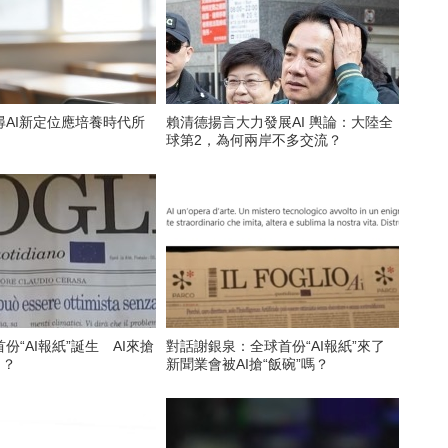
尋AI新定位應培養時代所
賴清德揚言大力發展AI 輿論：大陸全
球第2，為何兩岸不多交流？
份“AI報紙”誕生 AI來搶
對話謝銀泉：全球首份“AI報紙”來了
了？
新聞業會被AI搶“飯碗”嗎？