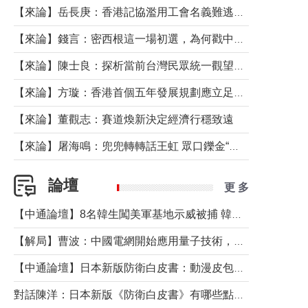
【來論】岳長庚：香港記協濫用工會名義難逃法律制裁
【來論】錢言：密西根這一場初選，為何戳中了兩黨最痛的神經？
【來論】陳士良：探析當前台灣民眾統一觀望心態的深層成因
【來論】方璇：香港首個五年發展規劃應立足民生務實前行
【來論】董觀志：賽道煥新決定經濟行穩致遠
【來論】屠海鳴：兜兜轉轉話王虹 眾口鑠金“一邊倒”
論壇
更 多
【中通論壇】8名韓生闖美軍基地示威被捕 韓國年輕人反美情緒從何而來？
【解局】曹波：中國電網開始應用量子技術，以後會不再停電嗎？
【中通論壇】日本新版防衛白皮書：動漫皮包藏不住軍國野心
對話陳洋：日本新版《防衛白皮書》有哪些點值得警惕？