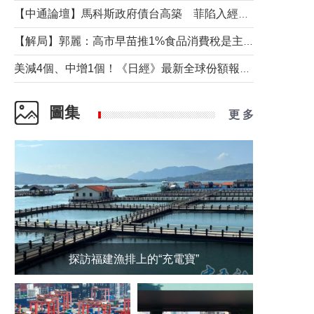
【中通論壇】馬科斯政府債台高築 菲陷入經濟困境與南海對抗惡循環？
【解局】郭麗：高市早苗推1%食品消費稅是主動作為還是被迫“飲鴆止渴”
美減4個、中增1個！《日經》最新全球份額報告透露了什麼？
圖集
更 多
探訪福建漁排上的“充電寶”