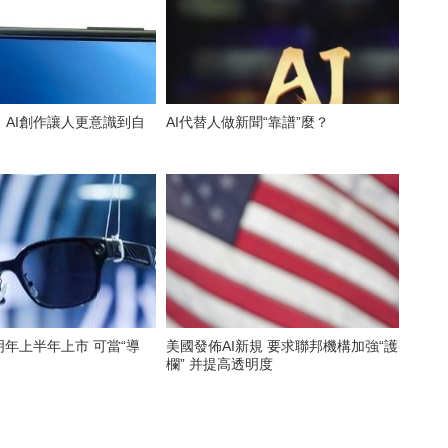
：AI創作讓人更意識到自
AI代替人做新聞“靠譜”麼？
上半年上市 可當“導
美國發佈AI新規 要求聯邦機構加強“護
欄” 并提高透明度