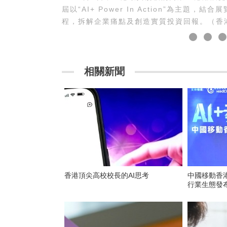
屆以“AI+ Power In Action”為主
程，拆解企業痛點及創造實質投資回報。（香港
相關新聞
香港頂尖高校校長的AI思考
中國移動香港
行業生態發