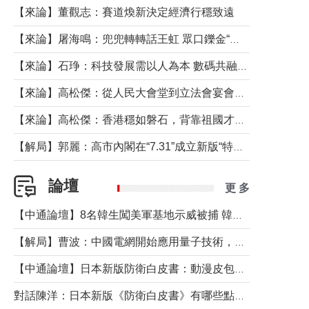
【來論】董觀志：賽道煥新決定經濟行穩致遠
【來論】屠海鳴：兜兜轉轉話王虹 眾口鑠金“一邊倒”
【來論】石琤：科技發展需以人為本 數碼共融不應讓長者放棄傳統生活方式
【來論】高松傑：從人民大會堂到立法會宴會廳——香港管治新範式的完整拼圖
【來論】高松傑：香港穩如磐石，背靠祖國才是真正的“終極護城河”
【解局】郭麗：高市內閣在“7.31”成立新版“特高課”意欲何為？
論壇
更 多
【中通論壇】8名韓生闖美軍基地示威被捕 韓國年輕人反美情緒從何而來？
【解局】曹波：中國電網開始應用量子技術，以後會不再停電嗎？
【中通論壇】日本新版防衛白皮書：動漫皮包藏不住軍國野心
對話陳洋：日本新版《防衛白皮書》有哪些點值得警惕？