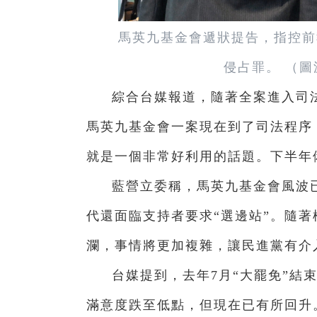
馬英九基金會遞狀提告，指控前
侵占罪。 （圖
綜合台媒報道，隨著全案進入司
馬英九基金會一案現在到了司法程序
就是一個非常好利用的話題。下半年
藍營立委稱，馬英九基金會風波
代還面臨支持者要求“選邊站”。隨
瀾，事情將更加複雜，讓民進黨有介
台媒提到，去年7月“大罷免”結
滿意度跌至低點，但現在已有所回升