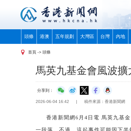
頭條
港澳
五年規劃
大灣區
台灣
內地
首頁
-> 頭條
馬英九基金會風波擴
分享到：
2026-06-04 16:42
|
稿件來源：香港新聞網
香港新聞網6月4日電 馬英九基
一段落。不過，這起事件可能因下半