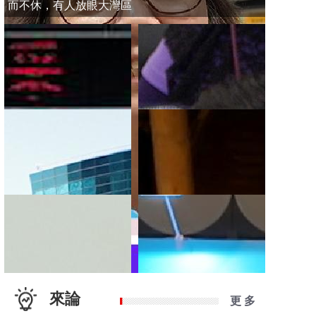
而不休，有人放眼大灣區
來論
更 多