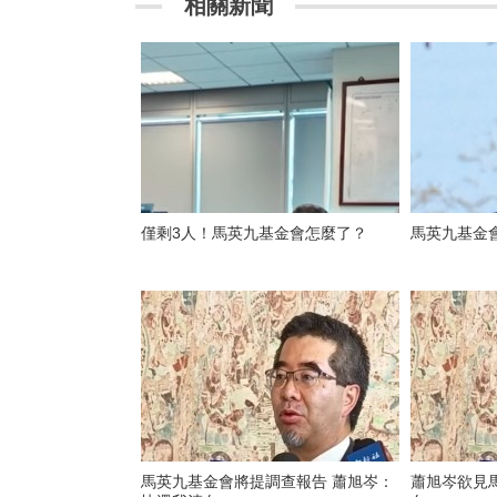
相關新聞
僅剩3人！馬英九基金會怎麼了？
馬英九基金
馬英九基金會將提調查報告 蕭旭岑：
蕭旭岑欲見