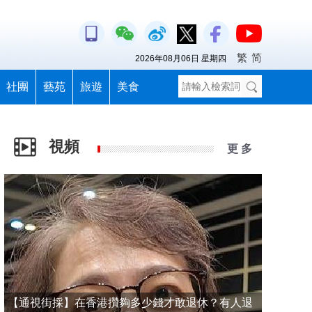
繁
简
2026年08月06日 星期四
社團
藝苑
旅遊
美食
視頻
更 多
【通視街採】在香港攢夠多少錢才敢退休？有人退