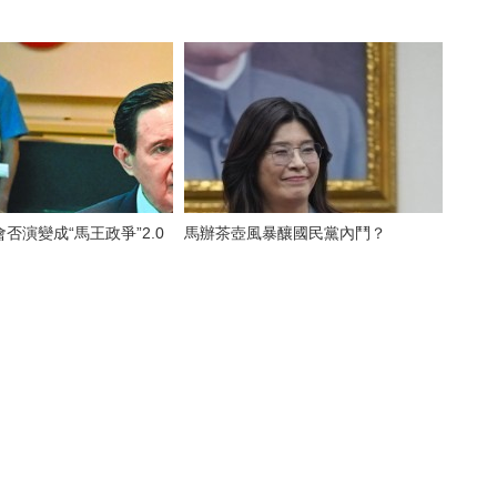
否演變成“馬王政爭”2.0
馬辦茶壺風暴釀國民黨內鬥？