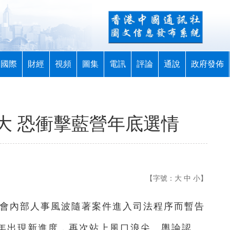
國際
財經
視頻
圖集
電訊
評論
通說
政府發佈
大 恐衝擊藍營年底選情
【字號：
大
中
小
】
金會內部人事風波隨著案件進入司法程序而暫告
年出現新進度，再次站上風口浪尖。輿論認