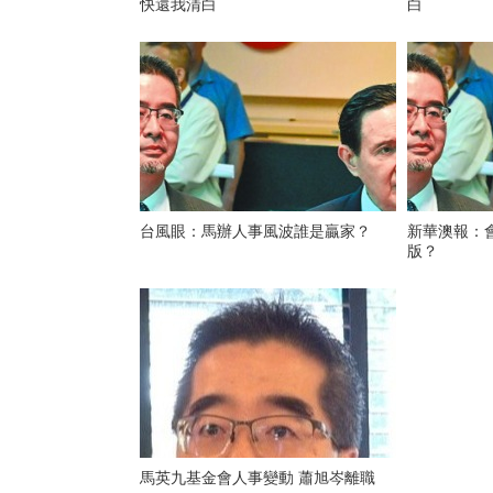
快還我清白
白
台風眼：馬辦人事風波誰是贏家？
新華澳報：會
版？
馬英九基金會人事變動 蕭旭岑離職