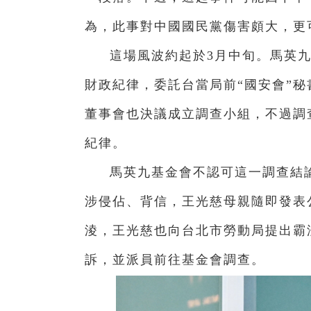
為，此事對中國國民黨傷害頗大，更
這場風波約起於3月中旬。馬英
財政紀律，委託台當局前“國安會”
董事會也決議成立調查小組，不過調
紀律。
馬英九基金會不認可這一調查結論
涉侵佔、背信，王光慈母親隨即發表
淩，王光慈也向台北市勞動局提出霸
訴，並派員前往基金會調查。