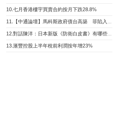
10.七月香港樓宇買賣合約按月下跌28.8%
11.【中通論壇】馬科斯政府債台高築 菲陷入經濟困境與南海對抗惡循環？
12.對話陳洋：日本新版《防衛白皮書》有哪些點值得警惕？
13.滙豐控股上半年稅前利潤按年增23%