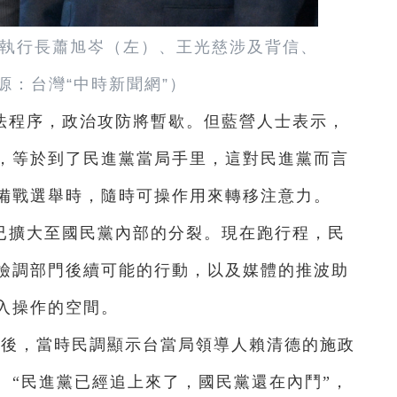
執行長蕭旭岑（左）、王光慈涉及背信、
源：台灣“中時新聞網”）
法程序，政治攻防將暫歇。但藍營人士表示，
，等於到了民進黨當局手里，這對民進黨而言
備戰選舉時，隨時可操作用來轉移注意力。
已擴大至國民黨內部的分裂。現在跑行程，民
著檢調部門後續可能的行動，以及媒體的推波助
入操作的空間。
束後，當時民調顯示台當局領導人賴清德的施政
。“民進黨已經追上來了，國民黨還在內鬥”，