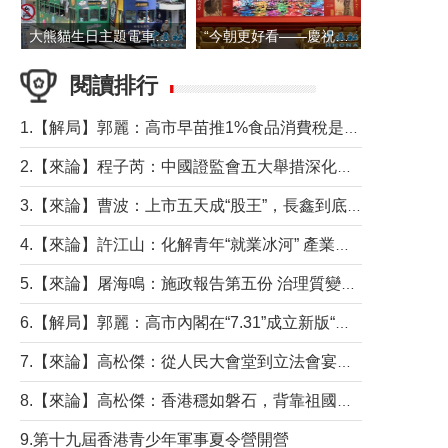
大熊貓生日主題電車在香港島行駛
“今朝更好看——慶祝中國共產黨成立105周年名家作品展”6日起舉行
閱讀排行
1.【解局】郭麗：高市早苗推1%食品消費稅是主動作為還是被迫“飲鴆止渴”
2.【來論】程子芮：中國證監會五大舉措深化內地香港資本市場合作
3.【來論】曹波：上市五天成“股王”，長鑫到底做對什麼了？
4.【來論】許江山：化解青年“就業冰河” 產業升級與過渡支援須雙軌並行
5.【來論】屠海鳴：施政報告第五份 治理質變脈絡清
6.【解局】郭麗：高市內閣在“7.31”成立新版“特高課”意欲何為？
7.【來論】高松傑：從人民大會堂到立法會宴會廳——香港管治新範式的完整拼圖
8.【來論】高松傑：香港穩如磐石，背靠祖國才是真正的“終極護城河”
9.第十九屆香港青少年軍事夏令營開營