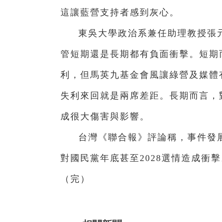
這讓藍營支持者感到灰心。
東吳大學政治系兼任助理教授張
管短期還是長期都有負面衝擊。短期
利，但馬英九基金會風讓綠營及媒體
失利來回就是兩席差距。長期而言，
成很大傷害與影響。
台灣《聯合報》評論稱，事件發
對國民黨年底甚至2028選情造成衝
（完）