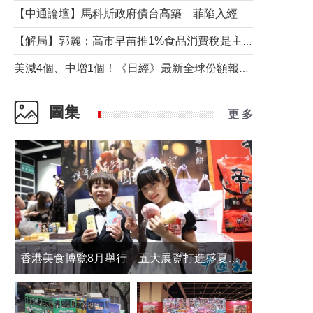
【中通論壇】馬科斯政府債台高築 菲陷入經濟困境與南海對抗惡循環？
【解局】郭麗：高市早苗推1%食品消費稅是主動作為還是被迫“飲鴆止渴”
美減4個、中增1個！《日經》最新全球份額報告透露了什麼？
圖集
更 多
香港美食博覽8月舉行 五大展覽打造盛夏嘉年華