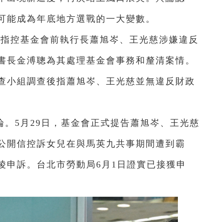
可能成為年底地方選戰的一大變數。
九指控基金會前執行長蕭旭岑、王光慈涉嫌違反
秘書長金溥聰為其處理基金會事務和釐清案情。
查小組調查後指蕭旭岑、王光慈並無違反財政
。5月29日，基金會正式提告蕭旭岑、王光慈
公開信控訴女兒在與馬英九共事期間遭到霸
淩申訴。台北市勞動局6月1日證實已接獲申