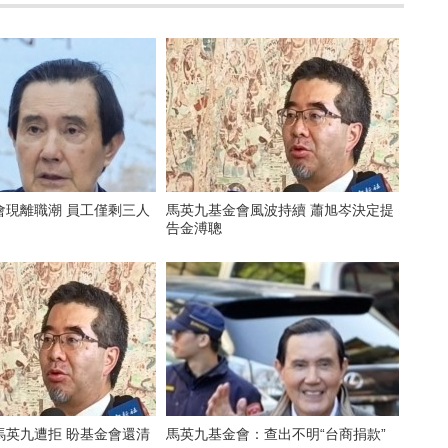
會現離職潮 員工僅剩三人
馬英九基金會風波持續 蕭旭岑決定提
告金溥聰
馬英九遭拒 盼基金會還清
馬英九基金會：查出不明“台商捐款”