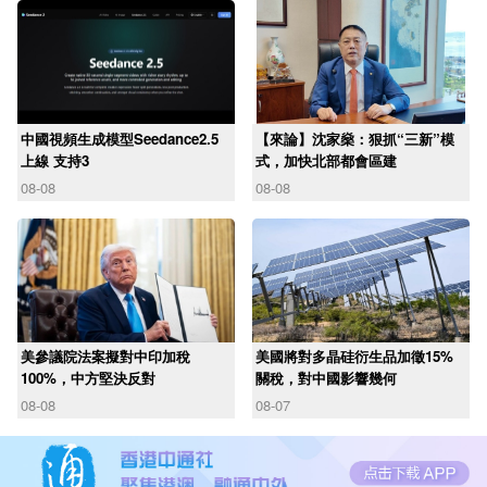
中國視頻生成模型Seedance2.5
【來論】沈家燊：狠抓“三新”模
上線 支持3
式，加快北部都會區建
08-08
08-08
美參議院法案擬對中印加稅
美國將對多晶硅衍生品加徵15%
100%，中方堅決反對
關稅，對中國影響幾何
08-08
08-07