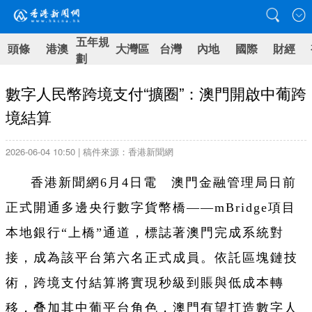
五年規
頭條
港澳
大灣區
台灣
內地
國際
財經
劃
數字人民幣跨境支付“擴圈”：澳門開啟中葡跨
境結算
2026-06-04 10:50 | 稿件來源：香港新聞網
香港新聞網6月4日電 澳門金融管理局日前
正式開通多邊央行數字貨幣橋——mBridge項目
本地銀行“上橋”通道，標誌著澳門完成系統對
接，成為該平台第六名正式成員。依託區塊鏈技
術，跨境支付結算將實現秒級到賬與低成本轉
移，叠加其中葡平台角色，澳門有望打造數字人