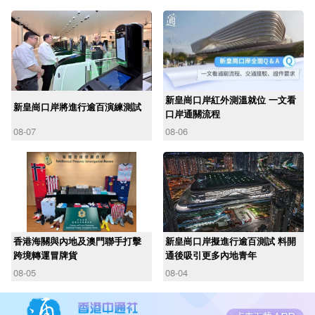
新皇崗口岸紅外測溫就位 一文看
新皇崗口岸將進行逾百演練測試
口岸通關流程
08-07
08-06
香港海關與內地及澳門聯手打擊
新皇崗口岸擬進行逾百測試 料開
跨境轉運冒牌貨
通後吸引更多內地青年
08-05
08-04