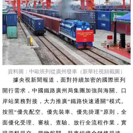
資料圖：中歐班列從廣州發車（新華社視頻截圖）
據央視新聞報道，面對持續加密的國際班列
開行需求，
中國鐵路廣州局集團
加強與海關、口
岸站業務對接，大力推廣“鐵路快速通關”模式。
按照“優先配空、優先裝車、優先掛運”原則，全
面優化受理、審核、查驗、放行全流程作業，實