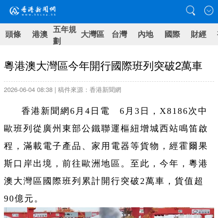
五年規
頭條
港澳
大灣區
台灣
內地
國際
財經
劃
粵港澳大灣區今年開行國際班列突破2萬車
2026-06-04 08:38 | 稿件來源：香港新聞網
香港新聞網6月4日電 6月3日，X8186次中
歐班列從廣州東部公鐵聯運樞紐增城西站鳴笛啟
程，滿載電子產品、家用電器等貨物，經霍爾果
斯口岸出境，前往歐洲地區。至此，今年，粵港
澳大灣區國際班列累計開行突破2萬車，貨值超
90億元。