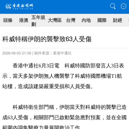
五年規
頭條
港澳
大灣區
台灣
內地
國際
財經
劃
科威特稱伊朗的襲擊致63人受傷
2026-06-03 21:39 | 稿件來源：香港中通社
香港中通社6月3日電 科威特國防部發言人3日表
示，當天多架伊朗無人機襲擊了科威特國際機場T1航
站樓，造成該建築嚴重受損和人員受傷。
科威特衛生部門稱，伊朗當天對科威特的襲擊已造
成63人受傷，相關部門已啟動緊急應對預案，並在全國
範圍內調集醫療力量展開救治工作。