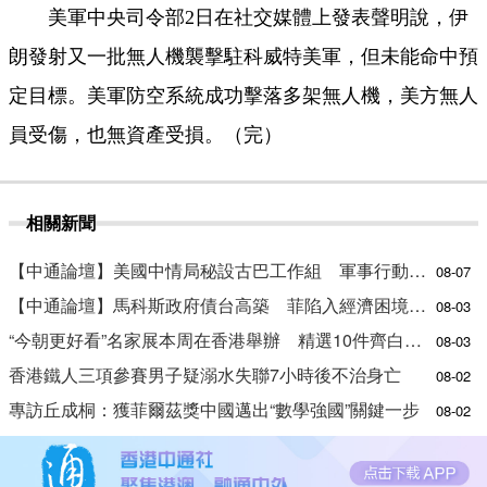
美軍中央司令部2日在社交媒體上發表聲明說，伊
朗發射又一批無人機襲擊駐科威特美軍，但未能命中預
定目標。美軍防空系統成功擊落多架無人機，美方無人
員受傷，也無資產受損。（完）
相關新聞
【中通論壇】美國中情局秘設古巴工作組 軍事行動箭在弦上？
08-07
【中通論壇】馬科斯政府債台高築 菲陷入經濟困境與南海對抗惡循環？
08-03
“今朝更好看”名家展本周在香港舉辦 精選10件齊白石作品
08-03
香港鐵人三項參賽男子疑溺水失聯7小時後不治身亡
08-02
專訪丘成桐：獲菲爾茲獎中國邁出“數學強國”關鍵一步
08-02